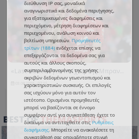
διεύθυνση IP σας, μοναδικά
αναγνωριστικά και δεδομένα περιήγησης,
για εξατομικευμένες διαφημίσεις και
περιεχόμενο, μέτρηση διαφημίσεων και
περιεχομένου, ανάλυση κοινού και
βελτίωση υπηρεσιών.
Προμηθευτές
τρίτων (1884)
ενδέχεται επίσης να
επεξεργάζονται τα δεδομένα σας για
αυτούς και άλλους σκοπούς,
«Last dance» για παίχτη της Μπραν...
συμπεριλαμβανομένης της χρήσης
ακριβών δεδομένων γεωεντοπισμού και
03.08.2026 - 07:15
χαρακτηριστικών συσκευής. Οι επιλογές
σας ισχύουν μόνο για αυτόν τον
ιστότοπο. Ορισμένοι προμηθευτές
μπορεί να βασίζονται σε έννομο
συμφέρον αντί για συγκατάθεση· έχετε το
BEST OF
THEMASPORTS
δικαίωμα να αντιταχθείτε στις
Ρυθμίσεις
διαφήμισης
. Μπορείτε να ανακαλέσετε τη
συγκατάθεσή σας οποιαδήποτε στιγμή