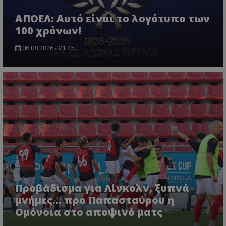
ΑΠΟΕΛ: Αυτό είναι το λογότυπο των
100 χρόνων!
06.08.2026 - 21:45
Προβάδισμα για Λίνκολν, ξυπνά
μνήμες... προ Παπασταύρου η
Ομόνοια στο αποψινό ματς