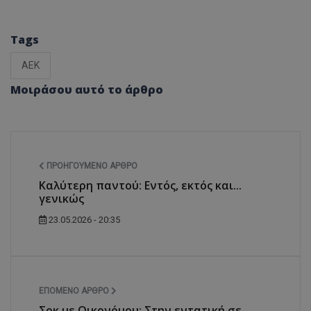
Tags
ΑΕΚ
Μοιράσου αυτό το άρθρο
ΠΡΟΗΓΟΎΜΕΝΟ ΆΡΘΡΟ
Καλύτερη παντού: Εντός, εκτός και...
γενικώς
23.05.2026 - 20:35
ΕΠΌΜΕΝΟ ΆΡΘΡΟ
Σοκ με Οικονόμου: Στην εντατική σε