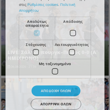
στις
Ρυθμίσεις cookies
.
Πολιτική
Απορρήτου
Απολύτως
Απόδοσης
απαραίτητα
Στόχευσης
Λειτουργικότητας
LIVE: Σάλτσμπουργκ–Πάφος 0-0 (Α'
ΗΜΙΧΡΟΝΟ)
Μη ταξινομημένα
06.08.2026 - 21:59
ΑΠΟΔΟΧΉ ΌΛΩΝ
ΑΠΌΡΡΙΨΗ ΌΛΩΝ