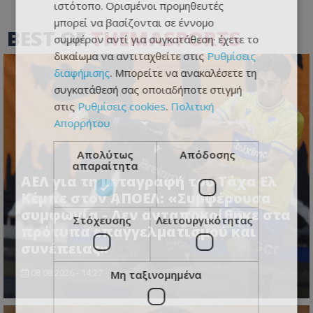
ιστότοπο. Ορισμένοι προμηθευτές
μπορεί να βασίζονται σε έννομο
BEST OF
THEMASPORTS
συμφέρον αντί για συγκατάθεση· έχετε το
δικαίωμα να αντιταχθείτε στις
Ρυθμίσεις
διαφήμισης
. Μπορείτε να ανακαλέσετε τη
συγκατάθεσή σας οποιαδήποτε στιγμή
στις
Ρυθμίσεις cookies
.
Πολιτική
Απορρήτου
Απολύτως
Απόδοσης
απαραίτητα
ΑΕΛ για τη μεταγραφή του Τάχα Ελ
Κέμπε στον ΑΠΟΕΛ: «Συμφέρουσα
συμφωνία - Δεν ανταποκρίθηκε στα
Στόχευσης
Λειτουργικότητας
πρότυπα επαγγελματισμού και
συνέπειας»
Μη ταξινομημένα
08.08.2026 - 14:27