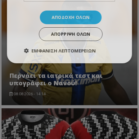
ΑΠΟΔΟΧΉ ΌΛΩΝ
ΑΠΌΡΡΙΨΗ ΌΛΩΝ
ΕΜΦΆΝΙΣΗ ΛΕΠΤΟΜΕΡΕΙΏΝ
Περνάει τα ιατρικά τεστ και
υπογράφει ο Νανού!
08.08.2026 - 14:14