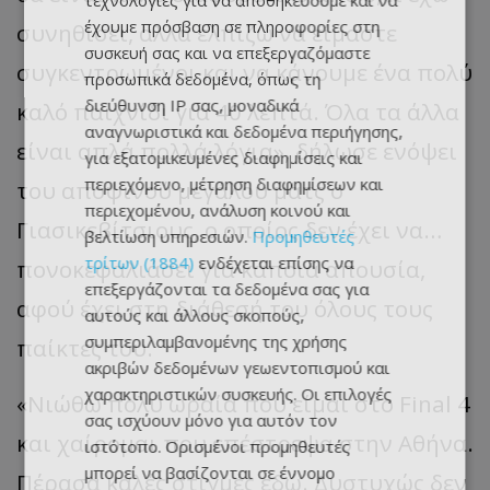
τεχνολογίες για να αποθηκεύουμε και να
έχουμε πρόσβαση σε πληροφορίες στη
συνηθίσει
, α
λλά
ελ
π
ίζω
να
είμ
α
στε
συσκευή σας και να επεξεργαζόμαστε
συγκεντρωμένοι
και να
κάνουμε
έν
α π
ολύ
προσωπικά δεδομένα, όπως τη
διεύθυνση IP σας, μοναδικά
κα
λό
πα
ιχνίδι
γι
α 40
λε
π
τά
.
Όλ
α τα
άλλ
α
αναγνωριστικά και δεδομένα περιήγησης,
είν
αι απ
λά
π
ολλά
λόγι
α
»,
δήλωσε ενόψει
για εξατομικευμένες διαφημίσεις και
περιεχόμενο, μέτρηση διαφημίσεων και
του αποψινού μεγάλου ματς ο
περιεχομένου, ανάλυση κοινού και
Γιασικεβίτσιους
, ο οποίος δεν έχει να…
βελτίωση υπηρεσιών.
Προμηθευτές
τρίτων (1884)
ενδέχεται επίσης να
πονοκεφαλιάσει για κάποια απουσία,
επεξεργάζονται τα δεδομένα σας για
αφού έχει στη διάθεσή του όλους τους
αυτούς και άλλους σκοπούς,
συμπεριλαμβανομένης της χρήσης
παίκτες του.
ακριβών δεδομένων γεωεντοπισμού και
χαρακτηριστικών συσκευής. Οι επιλογές
«
Νιώθω πολύ ωραία που είμαι στο
Final
4
σας ισχύουν μόνο για αυτόν τον
και χαίρομαι που επέστρεψα στην Αθήνα.
ιστότοπο. Ορισμένοι προμηθευτές
μπορεί να βασίζονται σε έννομο
Πέρασα καλές στιγμές εδώ. Δυστυχώς δεν