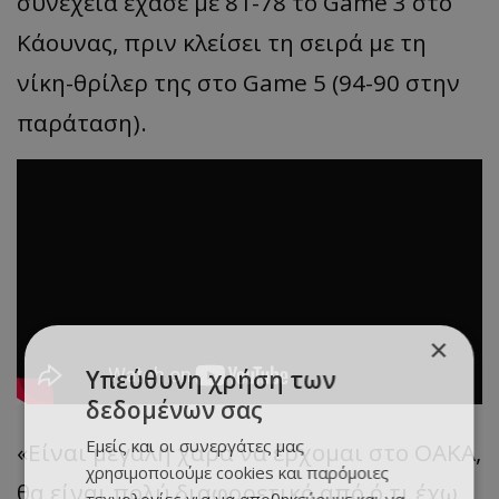
συνέχεια έχασε με 81-78 το
Game
3 στο
Κάουνας
, πριν κλείσει τη σειρά με τη
νίκη-θρίλερ της στο
Game
5 (94-90 στην
παράταση).
×
Υπεύθυνη χρήση των
δεδομένων σας
Εμείς και οι συνεργάτες μας
«
Είν
αι
μεγάλη
χα
ρά
να
έρχομ
αι
στο
ΟΑΚΑ,
χρησιμοποιούμε cookies και παρόμοιες
θα
είν
αι π
ολύ
δι
α
φορετικό
από
ό,τι
έχω