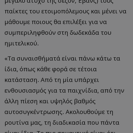
μεγάλο
άτυχο
της
σεζόν
, Έβα
νς
)
τους
πα
ίκτες
του
ετοιμο
π
όλεμους
και
μένει
να
μάθουμε
π
οιους
θα επ
ιλέξει
γι
α να
συμ
π
εριληφθούν
στη
δωδεκάδ
α
του
ημιτελικού.
«
Τα συναισθήματά είναι πάνω κάτω τα
ίδια, όπως κάθε φορά σε τέτοια
κατάσταση. Από τη μία υπάρχει
ενθουσιασμός για τα παιχνίδια, από την
άλλη πίεση και υψηλός βαθμός
αυτοσυγκέντρωσης. Ακολουθούμε τη
ρουτίνα μας, τη διαδικασία που πάντα