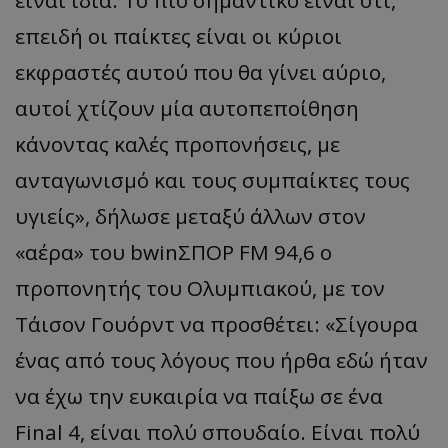
είναι ίδια. Το πιο σημαντικό είναι ότι,
επειδή οι παίκτες είναι οι κύριοι
εκφραστές αυτού που θα γίνει αύριο,
αυτοί χτίζουν μία αυτοπεποίθηση
κάνοντας καλές προπονήσεις, με
α
ντ
α
γωνισμό
και
τους
συμ
πα
ίκτες
τους
υγιείς
»,
δήλωσε μεταξύ άλλων στον
«
α
έρ
α
»
του
bwinΣΠΟΡ
FM 94,6 ο
προπονητής του Ολυμπιακού, με τον
Τάισον
Γουόρντ
να προσθέτει:
«
Σίγουρα
ένας από τους λόγους που ήρθα εδώ ήταν
να έχω την ευκαιρία να παίξω σε ένα
Final 4, είναι πολύ σπουδαίο. Είναι πολύ