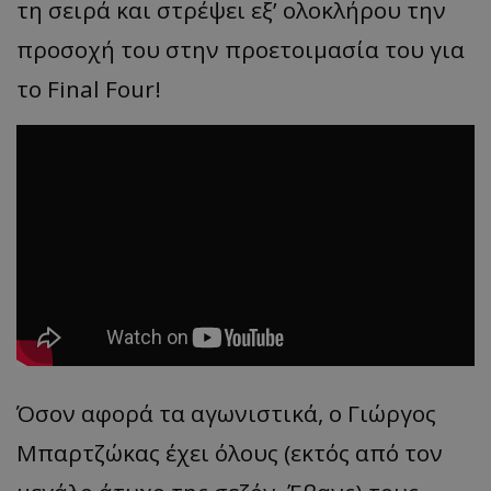
τη σειρά και στρέψει εξ’ ολοκλήρου την
προσοχή του στην προετοιμασία του για
το
Final
Four
!
Όσον
α
φορά
τα α
γωνιστικά
, ο
Γιώργος
Μπα
ρτζώκ
ας
έχει
όλους
(
εκτός
από
τον