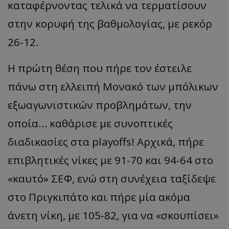
καταφέρνοντας τελικά να τερματίσουν
στην κορυφή της βαθμολογίας, με ρεκόρ
26-12.
Η πρώτη θέση που πήρε τον έστειλε
πάνω στη
ελλειπή
Μονακό των μπ
όλικων
εξωαγωνιστικών
προβλημάτων, την
οποία… καθάρισε με συνοπτικές
διαδικασίες στα
playoffs
! Αρχικά, πήρε
επιβλητικές νίκες με 91-70 και 94-64 στο
«
κα
υτό
»
ΣΕΦ, ενώ στη συνέχεια ταξίδεψε
στο Πριγκιπάτο και πήρε μία ακόμα
άνετη νίκη, με 105-82, για να
«
σκου
π
ίσει
»