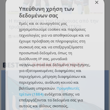
×
Υπεύθυνη χρήση των
δεδομένων σας
Η παρακάμερα της Ομόνοιας από την
Εμείς και οι συνεργάτες μας
τριάρα στο «αιώνιο» (ΒΙΝΤΕΟ)
χρησιμοποιούμε cookies και παρόμοιες
τεχνολογίες για να αποθηκεύουμε και να
18.05.2026 - 17:22
έχουμε πρόσβαση σε πληροφορίες στη
συσκευή σας και να επεξεργαζόμαστε
προσωπικά δεδομένα, όπως τη
διεύθυνση IP σας, μοναδικά
BEST OF
THEMASPORTS
αναγνωριστικά και δεδομένα περιήγησης,
για εξατομικευμένες διαφημίσεις και
περιεχόμενο, μέτρηση διαφημίσεων και
περιεχομένου, ανάλυση κοινού και
βελτίωση υπηρεσιών.
Προμηθευτές
τρίτων (1884)
ενδέχεται επίσης να
επεξεργάζονται τα δεδομένα σας για
αυτούς και άλλους σκοπούς,