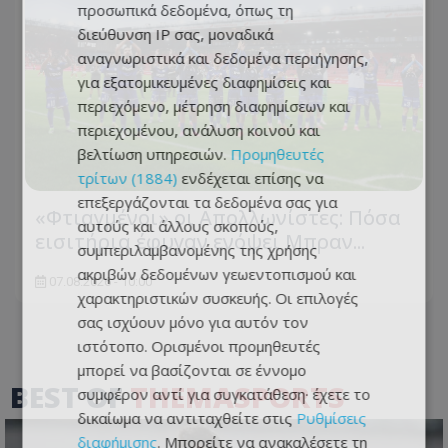
προσωπικά δεδομένα, όπως τη
διεύθυνση IP σας, μοναδικά
αναγνωριστικά και δεδομένα περιήγησης,
για εξατομικευμένες διαφημίσεις και
περιεχόμενο, μέτρηση διαφημίσεων και
περιεχομένου, ανάλυση κοινού και
βελτίωση υπηρεσιών.
Προμηθευτές
τρίτων (1884)
ενδέχεται επίσης να
επεξεργάζονται τα δεδομένα σας για
«Φτιαγμένοι» οι Απολλωνίστες: Πόσα
αυτούς και άλλους σκοπούς,
εισιτήρια έφυγαν ενόψει Μπραν...
συμπεριλαμβανομένης της χρήσης
ακριβών δεδομένων γεωεντοπισμού και
07.08.2026 - 10:00
χαρακτηριστικών συσκευής. Οι επιλογές
σας ισχύουν μόνο για αυτόν τον
ιστότοπο. Ορισμένοι προμηθευτές
μπορεί να βασίζονται σε έννομο
BEST OF
THEMASPORTS
συμφέρον αντί για συγκατάθεση· έχετε το
δικαίωμα να αντιταχθείτε στις
Ρυθμίσεις
διαφήμισης
. Μπορείτε να ανακαλέσετε τη