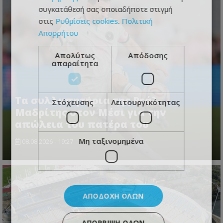
συγκατάθεσή σας οποιαδήποτε στιγμή
στις
Ρυθμίσεις cookies
.
Πολιτική
Απορρήτου
Απολύτως
Απόδοσης
απαραίτητα
Τα συλλυπητήρια της Ρεάλ
Στόχευσης
Λειτουργικότητας
Μαδρίτης στον Μέσι για την
απώλεια του πατέρα του
Μη ταξινομημένα
08.08.2026 - 19:27
ΑΠΟΔΟΧΉ ΌΛΩΝ
ΑΠΌΡΡΙΨΗ ΌΛΩΝ