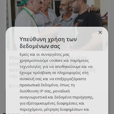
×
Υπεύθυνη χρήση των
δεδομένων σας
Εμείς και οι συνεργάτες μας
Μαυρής: «Ισχύει αυτό που είπε
χρησιμοποιούμε cookies και παρόμοιες
κάποτε ο Σαβέφσκι – Αν δεν τα
τεχνολογίες για να αποθηκεύουμε και να
καταφέρουμε να απέναντι σε αυτή
έχουμε πρόσβαση σε πληροφορίες στη
την ομάδα…»
συσκευή σας και να επεξεργαζόμαστε
προσωπικά δεδομένα, όπως τη
07.08.2026 - 13:18
διεύθυνση IP σας, μοναδικά
αναγνωριστικά και δεδομένα περιήγησης,
για εξατομικευμένες διαφημίσεις και
περιεχόμενο, μέτρηση διαφημίσεων και