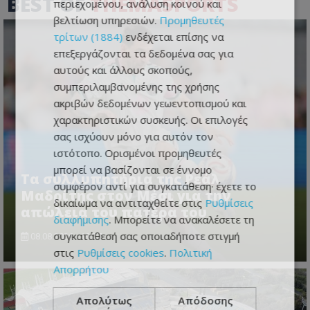
BEST OF
THEMASPORTS
περιεχομένου, ανάλυση κοινού και
βελτίωση υπηρεσιών.
Προμηθευτές
τρίτων (1884)
ενδέχεται επίσης να
επεξεργάζονται τα δεδομένα σας για
αυτούς και άλλους σκοπούς,
συμπεριλαμβανομένης της χρήσης
ακριβών δεδομένων γεωεντοπισμού και
χαρακτηριστικών συσκευής. Οι επιλογές
σας ισχύουν μόνο για αυτόν τον
ιστότοπο. Ορισμένοι προμηθευτές
μπορεί να βασίζονται σε έννομο
Τα συλλυπητήρια της Ρεάλ
συμφέρον αντί για συγκατάθεση· έχετε το
Μαδρίτης στον Μέσι για την
δικαίωμα να αντιταχθείτε στις
Ρυθμίσεις
απώλεια του πατέρα του
διαφήμισης
. Μπορείτε να ανακαλέσετε τη
συγκατάθεσή σας οποιαδήποτε στιγμή
08.08.2026 - 19:27
στις
Ρυθμίσεις cookies
.
Πολιτική
Απορρήτου
Απολύτως
Απόδοσης