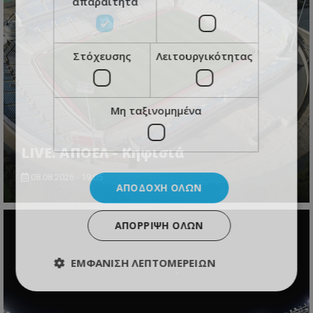
απαραίτητα
Στόχευσης
Λειτουργικότητας
Μη ταξινομημένα
LIVE: ΑΠΟΕΛ - Κηφισιά
08.08.2026 - 19:05
ΑΠΟΔΟΧΉ ΌΛΩΝ
ΑΠΌΡΡΙΨΗ ΌΛΩΝ
ΕΜΦΆΝΙΣΗ ΛΕΠΤΟΜΕΡΕΙΏΝ