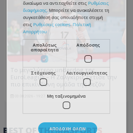
δικαίωμα να αντιταχθείτε στις
Ρυθμίσεις
διαφήμισης
. Μπορείτε να ανακαλέσετε τη
συγκατάθεσή σας οποιαδήποτε στιγμή
στις
Ρυθμίσεις cookies
.
Πολιτική
Απορρήτου
Απολύτως
Απόδοσης
απαραίτητα
Το μεγαλύτερο underdog της
Στόχευσης
Λειτουργικότητας
EuroLeague – Η Ζαλγκίρις έχτισε την
πιο επικίνδυνη ομάδα της σεζόν
Μη ταξινομημένα
03.08.2026 - 19:27
BEST OF
THEMASPORTS
ΑΠΟΔΟΧΉ ΌΛΩΝ