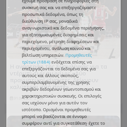
έχουμε πρόσβαση σε πληροφορίες στη
συσκευή σας και να επεξεργαζόμαστε
προσωπικά δεδομένα, όπως τη
διεύθυνση IP σας, μοναδικά
αναγνωριστικά και δεδομένα περιήγησης,
για εξατομικευμένες διαφημίσεις και
περιεχόμενο, μέτρηση διαφημίσεων και
περιεχομένου, ανάλυση κοινού και
βελτίωση υπηρεσιών.
Προμηθευτές
τρίτων (1884)
ενδέχεται επίσης να
Η ανάρτηση της Ευρωλίγκας για τα
επεξεργάζονται τα δεδομένα σας για
ντέρμπι των αιωνίων: «Δύο
αυτούς και άλλους σκοπούς,
πραγματικοί γίγαντες, δείχνουν
συμπεριλαμβανομένης της χρήσης
καλύτεροι από ποτέ»
ακριβών δεδομένων γεωεντοπισμού και
χαρακτηριστικών συσκευής. Οι επιλογές
31.07.2026 - 21:54
σας ισχύουν μόνο για αυτόν τον
ιστότοπο. Ορισμένοι προμηθευτές
μπορεί να βασίζονται σε έννομο
συμφέρον αντί για συγκατάθεση· έχετε το