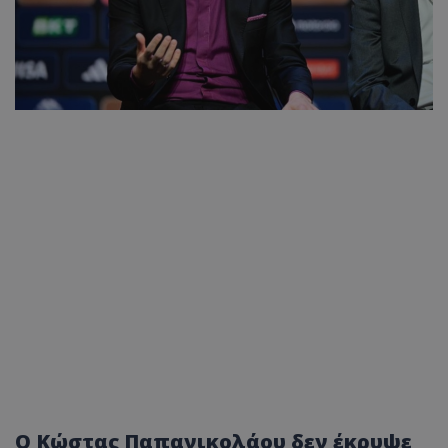
Ο Κώστας Παπανικολάου δεν έκρυψε