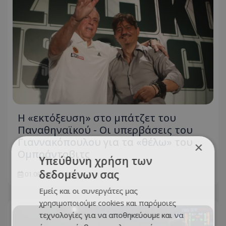
Η «εκτόξευση» στο μπάτζετ του
Παναθηναϊκού - Οι υπερβάσεις του
Γιαννακόπουλου για τα «θέλω» του
×
Ομπράντοβιτς
Υπεύθυνη χρήση των
δεδομένων σας
01.08.2026 - 10:54
Εμείς και οι συνεργάτες μας
χρησιμοποιούμε cookies και παρόμοιες
τεχνολογίες για να αποθηκεύουμε και να