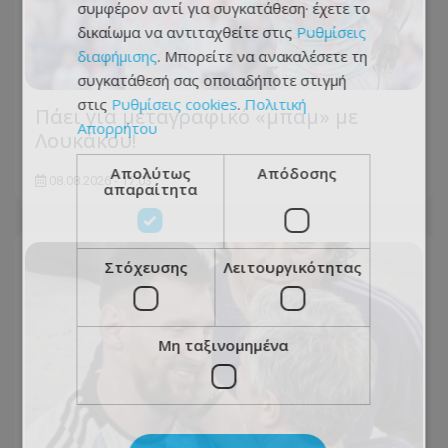
συμφέρον αντί για συγκατάθεση· έχετε το
δικαίωμα να αντιταχθείτε στις
Ρυθμίσεις
διαφήμισης
. Μπορείτε να ανακαλέσετε τη
συγκατάθεσή σας οποιαδήποτε στιγμή
στις
Ρυθμίσεις cookies
.
Πολιτική
Πάει για μεταγραφικό «μπαμ» με
Απορρήτου
Λουκάκου!
Απολύτως
Απόδοσης
08.08.2026 - 17:03
απαραίτητα
Στόχευσης
Λειτουργικότητας
Μη ταξινομημένα