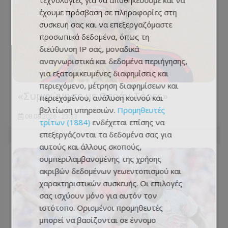
τεχνολογίες για να αποθηκεύουμε και να
έχουμε πρόσβαση σε πληροφορίες στη
συσκευή σας και να επεξεργαζόμαστε
προσωπικά δεδομένα, όπως τη
διεύθυνση IP σας, μοναδικά
αναγνωριστικά και δεδομένα περιήγησης,
για εξατομικευμένες διαφημίσεις και
περιεχόμενο, μέτρηση διαφημίσεων και
«Συμφώνησε με Φεράν Τόρες»
περιεχομένου, ανάλυση κοινού και
βελτίωση υπηρεσιών.
Προμηθευτές
08.08.2026 - 23:33
τρίτων (1884)
ενδέχεται επίσης να
επεξεργάζονται τα δεδομένα σας για
αυτούς και άλλους σκοπούς,
συμπεριλαμβανομένης της χρήσης
ακριβών δεδομένων γεωεντοπισμού και
χαρακτηριστικών συσκευής. Οι επιλογές
σας ισχύουν μόνο για αυτόν τον
ιστότοπο. Ορισμένοι προμηθευτές
μπορεί να βασίζονται σε έννομο