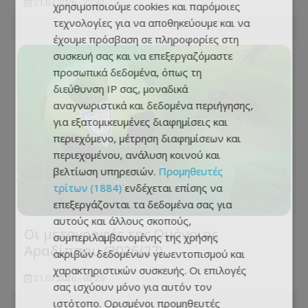
21.07.2026 - 22:32
χρησιμοποιούμε cookies και παρόμοιες
τεχνολογίες για να αποθηκεύουμε και να
έχουμε πρόσβαση σε πληροφορίες στη
συσκευή σας και να επεξεργαζόμαστε
προσωπικά δεδομένα, όπως τη
διεύθυνση IP σας, μοναδικά
αναγνωριστικά και δεδομένα περιήγησης,
για εξατομικευμένες διαφημίσεις και
περιεχόμενο, μέτρηση διαφημίσεων και
περιεχομένου, ανάλυση κοινού και
βελτίωση υπηρεσιών.
Προμηθευτές
τρίτων (1884)
ενδέχεται επίσης να
επεξεργάζονται τα δεδομένα σας για
αυτούς και άλλους σκοπούς,
Oι μεταγραφές της Ομόνοιας
συμπεριλαμβανομένης της χρήσης
Αραδίππου (2026/27)
ακριβών δεδομένων γεωεντοπισμού και
χαρακτηριστικών συσκευής. Οι επιλογές
21.07.2026 - 02:29
σας ισχύουν μόνο για αυτόν τον
ιστότοπο. Ορισμένοι προμηθευτές