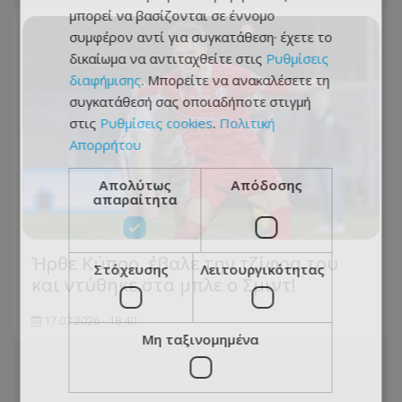
μπορεί να βασίζονται σε έννομο
συμφέρον αντί για συγκατάθεση· έχετε το
δικαίωμα να αντιταχθείτε στις
Ρυθμίσεις
διαφήμισης
. Μπορείτε να ανακαλέσετε τη
συγκατάθεσή σας οποιαδήποτε στιγμή
στις
Ρυθμίσεις cookies
.
Πολιτική
Απορρήτου
Απολύτως
Απόδοσης
απαραίτητα
Ήρθε Κύπρο, έβαλε την τζίφρα του
Στόχευσης
Λειτουργικότητας
και ντύθηκε στα μπλε ο Σμιντ!
17.07.2026 - 18:40
Μη ταξινομημένα