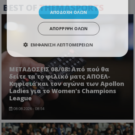
BEST OF
THEMASPORTS
ΑΠΟΔΟΧΉ ΌΛΩΝ
ΑΠΌΡΡΙΨΗ ΌΛΩΝ
ΕΜΦΆΝΙΣΗ ΛΕΠΤΟΜΕΡΕΙΏΝ
ΜΕΤΑΔΟΣΕΙΣ 08/08: Από πού θα
δείτε τα το φιλικό ματς ΑΠΟΕΛ-
Κηφισιά και τον αγώνα των Apollon
Ladies για το Women's Champions
League
08.08.2026 - 08:54