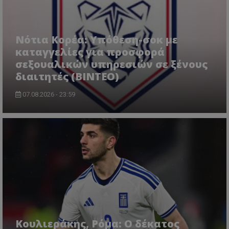
Νότια Κορέα: Υπόθεση-σοκ με
καταγγελίες για προσφορά
σεξουαλικών υπηρεσιών σε ξένους
διαιτητές (BINTEO)
07.08.2026 - 23:59
Κουλιεράκης, Ρόμα: Ο δέκατος