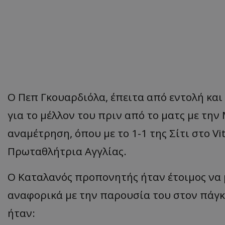
Ο
Πε
π
Γκου
α
ρδιόλ
α, έπ
ειτ
α από
εντολή
και
γι
α
το
μέλλον
του
π
ριν
από
το
μα
τς
με
την
αναμέτρηση, όπου με το 1-1 της
Σίτι
στο
Vi
Πρωταθλήτρια Αγγλίας.
Ο
Καταλανός
προπονητής ήταν έτοιμος να μ
αναφορικά με την παρουσία του στον πάγ
ήταν: