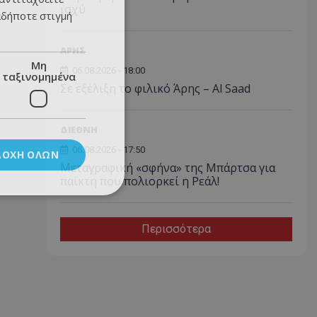
ισχύ
αδήποτε στιγμή
ΑΡΗΣ
Μη
06.08.2026 - 18:00
ταξινομημένα
Σε εξέλιξη το φιλικό Άρης – Al Saad
ΔΙΕΘΝΗ
06.08.2026 - 17:50
ΔΟΧΉ ΌΛΩΝ
Μεταγραφική «σφήνα» της Μπάρτσα για
παίκτη που πολιορκεί η Ρεάλ!
Περισσότερα