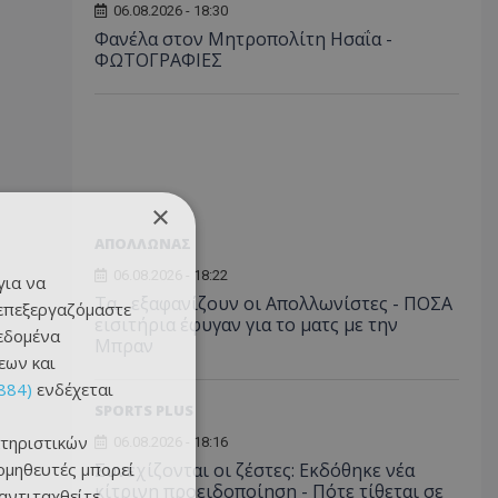
06.08.2026 - 18:30
Φανέλα στον Μητροπολίτη Ησαΐα -
ΦΩΤΟΓΡΑΦΙΕΣ
×
ΑΠΟΛΛΩΝΑΣ
06.08.2026 - 18:22
για να
Τα... εξαφανίζουν οι Απολλωνίστες - ΠΟΣΑ
 επεξεργαζόμαστε
εισιτήρια έφυγαν για το ματς με την
δεδομένα
Μπραν
εων και
884)
ενδέχεται
SPORTS PLUS
τηριστικών
06.08.2026 - 18:16
ομηθευτές μπορεί
Συνεχίζονται οι ζέστες: Εκδόθηκε νέα
κίτρινη προειδοποίηση - Πότε τίθεται σε
 αντιταχθείτε