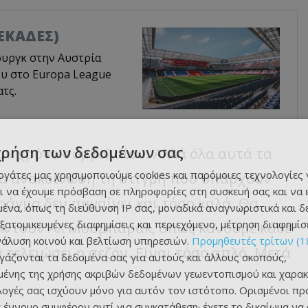
ΔΕΚΑΔΕΣ)
ουργκ στην Αυστρία
ου στο Europa League
ατς.
χρήση των δεδομένων σας
αν χρόνο συμβολαίου. Αλλά όλα αυτά τα
εργάτες μας χρησιμοποιούμε cookies και παρόμοιες τεχνολογίες 
μια ανακοίνωση τη στιγμή που υπ
άρχουν
ι να έχουμε πρόσβαση σε πληροφορίες στη συσκευή σας και να
ράγμα δεν πηγαίνει και τόσο καλά. Θα
ένα, όπως τη διεύθυνση IP σας, μοναδικά αναγνωριστικά και 
εξατομικευμένες διαφημίσεις και περιεχόμενο, μέτρηση διαφημίσ
λντούν
Αλ Μουμπάρακ, όπως κάνουμε κάθε
νάλυση κοινού και βελτίωση υπηρεσιών.
Προμηθευτές τρίτων (1
 τελειώσει η σεζόν. Είναι τόσο απλό. Μετά
ργάζονται τα δεδομένα σας για αυτούς και άλλους σκοπούς,
ένης της χρήσης ακριβών δεδομένων γεωεντοπισμού και χαρακ
ιλογές σας ισχύουν μόνο για αυτόν τον ιστότοπο. Ορισμένοι πρ
 έννομο συμφέρον αντί για συγκατάθεση· έχετε το δικαίωμα να