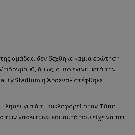
της
ομάδ
ας,
δεν
δέχθηκε
κα
μί
α
ερώτηση
 Μπ
όρνμουθ
, όμως, αυτό έγινε μετά την
tality
Stadium
η
Άρσεναλ
στέφθηκε
ιλήσει για ό,τι κυκλοφορεί στον Τύπο
κο των
«
πολιτών
»
και αυτό που είχε να πει