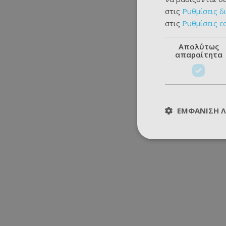
στις
Ρυθμίσεις δ
στις
Ρυθμίσεις c
Απολύτως
απαραίτητα
ΕΜΦΆΝΙΣΗ 