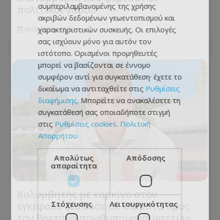
συμπεριλαμβανομένης της χρήσης
πολιτικοί γάμοι!
ακριβών δεδομένων γεωεντοπισμού και
χαρακτηριστικών συσκευής. Οι επιλογές
06.08.2026 - 15:35
σας ισχύουν μόνο για αυτόν τον
ιστότοπο. Ορισμένοι προμηθευτές
μπορεί να βασίζονται σε έννομο
συμφέρον αντί για συγκατάθεση· έχετε το
δικαίωμα να αντιταχθείτε στις
Ρυθμίσεις
διαφήμισης
. Μπορείτε να ανακαλέσετε τη
συγκατάθεσή σας οποιαδήποτε στιγμή
στις
Ρυθμίσεις cookies
.
Πολιτική
Απορρήτου
Απολύτως
Απόδοσης
απαραίτητα
Κολυμβητής με καρκίνο στον
Στόχευσης
Λειτουργικότητας
εγκέφαλο ξέσπασε σε κλάματα προς
τον Βρετανό πρωθυπουργό: Ικετεύω