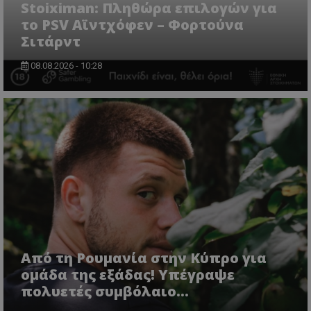
Stoiximan: Πληθώρα επιλογών για
το PSV Αϊντχόφεν – Φορτούνα
Σιτάρντ
08.08.2026 - 10:28
Από τη Ρουμανία στην Κύπρο για
ομάδα της εξάδας! Υπέγραψε
πολυετές συμβόλαιο...