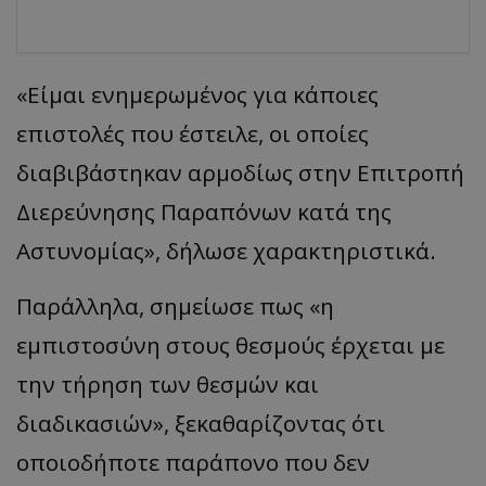
«
Είμαι ενημερωμένος για κάποιες
επιστολές που έστειλε, οι οποίες
διαβιβάστηκαν αρμοδίως στην Επιτροπή
Διερεύνησης Παραπόνων κατά της
Αστυνομί
ας
»,
δήλωσε χαρακτηριστικά.
Παράλληλα,
σημείωσε
π
ως
«
η
εμπιστοσύνη στους θεσμούς έρχεται με
την τήρηση των θεσμών και
δι
α
δικ
α
σιών
»,
ξεκαθαρίζοντας ότι
οποιοδήποτε παράπονο που δεν