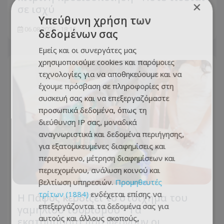
×
σε ισχύ
Υπεύθυνη χρήση των
06.08.2026 - 18:16
δεδομένων σας
Εμείς και οι συνεργάτες μας
χρησιμοποιούμε cookies και παρόμοιες
τεχνολογίες για να αποθηκεύουμε και να
έχουμε πρόσβαση σε πληροφορίες στη
συσκευή σας και να επεξεργαζόμαστε
προσωπικά δεδομένα, όπως τη
διεύθυνση IP σας, μοναδικά
αναγνωριστικά και δεδομένα περιήγησης,
για εξατομικευμένες διαφημίσεις και
περιεχόμενο, μέτρηση διαφημίσεων και
περιεχομένου, ανάλυση κοινού και
βελτίωση υπηρεσιών.
Προμηθευτές
τρίτων (1884)
ενδέχεται επίσης να
Η Πάφος κερδίζει το στοίχημα του
επεξεργάζονται τα δεδομένα σας για
γαμήλιου τουρισμού - Τα
αυτούς και άλλους σκοπούς,
εκατομμύρια που φέρνουν οι