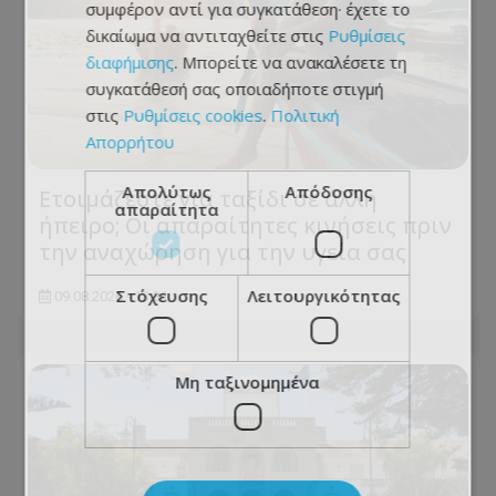
συμφέρον αντί για συγκατάθεση· έχετε το
δικαίωμα να αντιταχθείτε στις
Ρυθμίσεις
διαφήμισης
. Μπορείτε να ανακαλέσετε τη
συγκατάθεσή σας οποιαδήποτε στιγμή
στις
Ρυθμίσεις cookies
.
Πολιτική
Απορρήτου
Απολύτως
Απόδοσης
Ετοιμάζεστε για ταξίδι σε άλλη
απαραίτητα
ήπειρο; Οι απαραίτητες κινήσεις πριν
την αναχώρηση για την υγεία σας
Στόχευσης
Λειτουργικότητας
09.08.2026 - 13:31
Μη ταξινομημένα