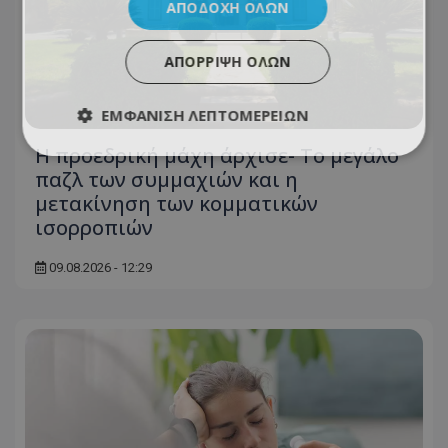
ΑΠΟΔΟΧΉ ΌΛΩΝ
ΑΠΌΡΡΙΨΗ ΌΛΩΝ
ΕΜΦΆΝΙΣΗ ΛΕΠΤΟΜΕΡΕΙΏΝ
Η προεδρική μάχη άρχισε- Το μεγάλο
παζλ των συμμαχιών και η
μετακίνηση των κομματικών
ισορροπιών
09.08.2026 - 12:29