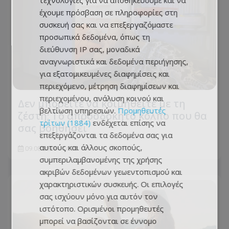
τεχνολογίες για να αποθηκεύουμε και να
έχουμε πρόσβαση σε πληροφορίες στη
συσκευή σας και να επεξεργαζόμαστε
προσωπικά δεδομένα, όπως τη
διεύθυνση IP σας, μοναδικά
αναγνωριστικά και δεδομένα περιήγησης,
για εξατομικευμένες διαφημίσεις και
περιεχόμενο, μέτρηση διαφημίσεων και
περιεχομένου, ανάλυση κοινού και
Δεν μπορείτε να κοιμηθείτε με τη
βελτίωση υπηρεσιών.
Προμηθευτές
ζέστη; Το απροσδόκητο κόλπο που θα
τρίτων (1884)
ενδέχεται επίσης να
σας βοηθήσει
επεξεργάζονται τα δεδομένα σας για
αυτούς και άλλους σκοπούς,
09.08.2026 - 14:33
συμπεριλαμβανομένης της χρήσης
ακριβών δεδομένων γεωεντοπισμού και
χαρακτηριστικών συσκευής. Οι επιλογές
σας ισχύουν μόνο για αυτόν τον
ιστότοπο. Ορισμένοι προμηθευτές
μπορεί να βασίζονται σε έννομο