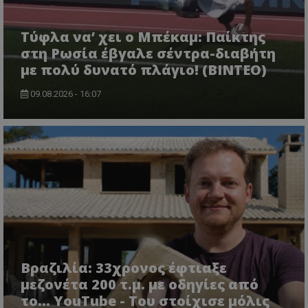
Τύφλα να’ χει ο Μπέκαμ: Παίκτης
στη Ρωσία έβγαλε σέντρα-διαβήτη
με πολύ δυνατό πλάγιο! (ΒΙΝΤΕΟ)
09.08.2026 - 16:07
Βραζιλία: 33χρονος έφτιαξε
μεζονέτα 200 τ.μ. με οδηγίες από
το... YouTube - Του στοίχισε μόλις