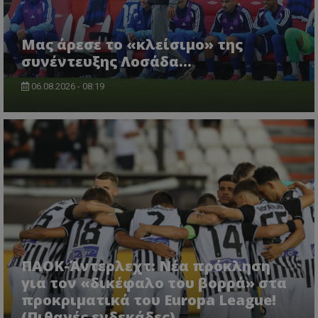
Μας άρεσε το «κλείσιμο» της
συνέντευξης Λοσάδα…
06.08.2026 - 08:19
ΠΑΟΚ-Άντερλεχτ: Νέα πρόκληση
για τον «δικέφαλο του βορρά» στα
προκριματικά του Europa League!
(Πιθανές ενδεκάδες)