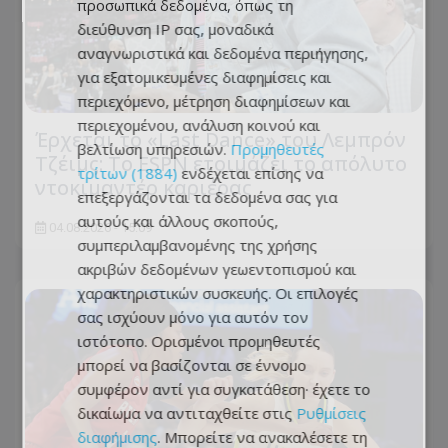
προσωπικά δεδομένα, όπως τη
διεύθυνση IP σας, μοναδικά
αναγνωριστικά και δεδομένα περιήγησης,
για εξατομικευμένες διαφημίσεις και
περιεχόμενο, μέτρηση διαφημίσεων και
περιεχομένου, ανάλυση κοινού και
Έρχεται το «Last Dance» του Λεμπρόν
βελτίωση υπηρεσιών.
Προμηθευτές
Τζέιμς: Το ESPN ετοιμάζει το απόλυτο
τρίτων (1884)
ενδέχεται επίσης να
ντοκιμαντέρ καριέρας
επεξεργάζονται τα δεδομένα σας για
αυτούς και άλλους σκοπούς,
04.08.2026 - 15:09
συμπεριλαμβανομένης της χρήσης
ακριβών δεδομένων γεωεντοπισμού και
χαρακτηριστικών συσκευής. Οι επιλογές
σας ισχύουν μόνο για αυτόν τον
ιστότοπο. Ορισμένοι προμηθευτές
μπορεί να βασίζονται σε έννομο
συμφέρον αντί για συγκατάθεση· έχετε το
δικαίωμα να αντιταχθείτε στις
Ρυθμίσεις
διαφήμισης
. Μπορείτε να ανακαλέσετε τη