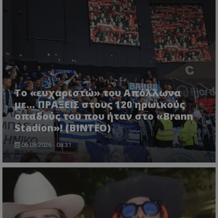
Το «ευχαριστώ» του Απόλλωνα
με... ΠΡΑΞΕΙΣ στους 120 ηρωικούς
οπαδούς του που ήταν στο «Brann
Stadion»! (ΒΙΝΤΕΟ)
06.08.2026 - 08:31