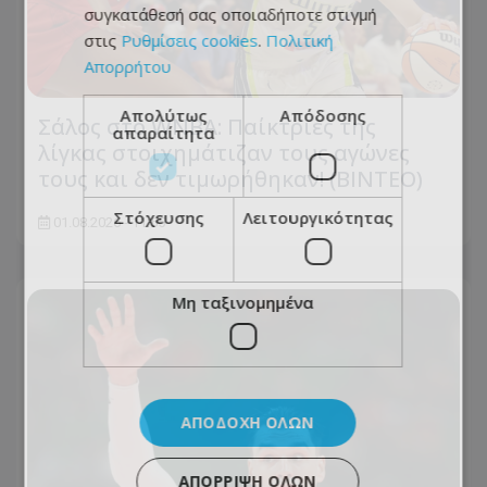
συγκατάθεσή σας οποιαδήποτε στιγμή
στις
Ρυθμίσεις cookies
.
Πολιτική
Απορρήτου
Απολύτως
Απόδοσης
Σάλος στο WNBA: Παίκτριες της
απαραίτητα
λίγκας στοιχημάτιζαν τους αγώνες
τους και δεν τιμωρήθηκαν! (ΒΙΝΤΕΟ)
Στόχευσης
Λειτουργικότητας
01.08.2026 - 11:55
Μη ταξινομημένα
ΑΠΟΔΟΧΉ ΌΛΩΝ
ΑΠΌΡΡΙΨΗ ΌΛΩΝ