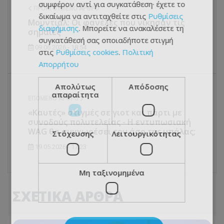
συμφέρον αντί για συγκατάθεση· έχετε το
ΠΡΟΗΓΟΎΜΕΝΟ ΆΡΘΡΟ
δικαίωμα να αντιταχθείτε στις
Ρυθμίσεις
Μουντιάλ: Οι φανέλες που νίκησαν τις
διαφήμισης
. Μπορείτε να ανακαλέσετε τη
σημαίες
συγκατάθεσή σας οποιαδήποτε στιγμή
09.06.2026 - 18:54
στις
Ρυθμίσεις cookies
.
Πολιτική
Απορρήτου
Απολύτως
Απόδοσης
απαραίτητα
ΕΠΌΜΕΝΟ ΆΡΘΡΟ
«Καυτές» στιγμές σε γιοτ και πάρτι με
συνοδούς πολυτελείας - Η εντυπωσιακή
WAG θα συγχωρέσει τον άσο της μπάλας;
Στόχευσης
Λειτουργικότητας
19.05.2026 - 17:23
Μη ταξινομημένα
ΣΧΕΤΙΚΑ ΑΡΘΡΑ