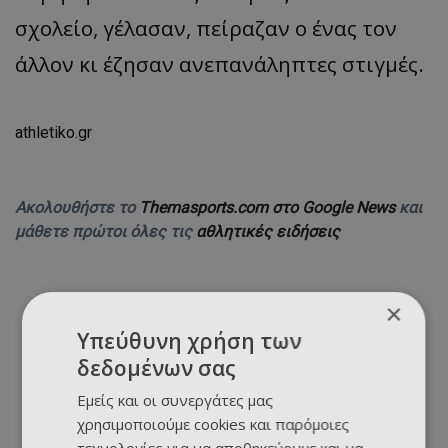
σχολείο, γέλασαν, πείραζαν ο ένας τον
άλλον κι έζησαν ανεπανάληπτες στιγμές.
athletiko.gr
Ακολουθήστε το
Themasports.com στο Google News
και
μάθετε πρώτοι όλες τις
αθλητικές ειδήσεις
×
Υπεύθυνη χρήση των
δεδομένων σας
Εμείς και οι συνεργάτες μας
χρησιμοποιούμε cookies και παρόμοιες