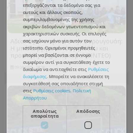
επεξεργάζονται τα δεδομένα σας για
αυτούς και άλλους σκοπούς,
συμπεριλαμβανομένης της χρήσης
ακριβών δεδομένων γεωεντοπισμού και
χαρακτηριστικών συσκευής. Οι επιλογές
Αδιανόητο σκηνικό στην Ουρουγουάη:
σας ισχύουν μόνο για αυτόν τον
Η μπάλα βγήκε εκτός γηπέδου και
ιστότοπο. Ορισμένοι προμηθευτές
προκλήθηκε τρακάρισμα! (BINTEO)
μπορεί να βασίζονται σε έννομο
συμφέρον αντί για συγκατάθεση· έχετε το
09.08.2026 - 08:56
δικαίωμα να αντιταχθείτε στις
Ρυθμίσεις
διαφήμισης
. Μπορείτε να ανακαλέσετε τη
συγκατάθεσή σας οποιαδήποτε στιγμή
στις
Ρυθμίσεις cookies
.
Πολιτική
Απορρήτου
Απολύτως
Απόδοσης
απαραίτητα