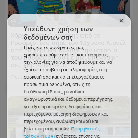
×
Υπεύθυνη χρήση των
Χόρχε Μέσι: Ο εργάτης από το
δεδομένων σας
Ροσάριο που πήρε τον 13χρονο Λιονέλ
Εμείς και οι συνεργάτες μας
από το χέρι και άλλαξε την ιστορία
χρησιμοποιούμε cookies και παρόμοιες
του ποδοσφαίρου με μια υπογραφή
τεχνολογίες για να αποθηκεύουμε και να
σε... χαρτοπετσέτα
έχουμε πρόσβαση σε πληροφορίες στη
συσκευή σας και να επεξεργαζόμαστε
09.08.2026 - 08:57
προσωπικά δεδομένα, όπως τη
διεύθυνση IP σας, μοναδικά
αναγνωριστικά και δεδομένα περιήγησης,
για εξατομικευμένες διαφημίσεις και
περιεχόμενο, μέτρηση διαφημίσεων και
περιεχομένου, ανάλυση κοινού και
βελτίωση υπηρεσιών.
Προμηθευτές
τρίτων (1884)
ενδέχεται επίσης να