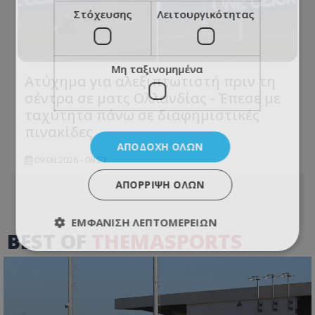
Στόχευσης
Λειτουργικότητας
Μη ταξινομημένα
Ατύχημα για αλεξιπτωτιστή πριν τη
σέντρα σε ματς Ολλανδίας - Έπεσε με
ταχύτητα πάνω σε διαφημιστικές
πινακίδες
ΑΠΟΔΟΧΉ ΌΛΩΝ
09.08.2026 - 08:23
ΑΠΌΡΡΙΨΗ ΌΛΩΝ
ΕΜΦΆΝΙΣΗ ΛΕΠΤΟΜΕΡΕΙΏΝ
BEST OF
THEMASPORTS