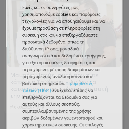
Εμείς και οι συνεργάτες μας
χρησιμοποιούμε cookies και παρόμοιες
τεχνολογίες για να αποθηκεύουμε και να
έχουμε πρόσβαση σε πληροφορίες στη
συσκευή σας και να επεξεργαζόμαστε
προσωπικά δεδομένα, όπως τη
διεύθυνση IP σας, μοναδικά
αναγνωριστικά και δεδομένα περιήγησης,
για εξατομικευμένες διαφημίσεις και
περιεχόμενο, μέτρηση διαφημίσεων και
Μαυρής: «Ισχύει αυτό που είπε
περιεχομένου, ανάλυση κοινού και
κάποτε ο Σαβέφσκι – Αν δεν τα
βελτίωση υπηρεσιών.
Προμηθευτές
καταφέρουμε να απέναντι σε αυτή
τρίτων (1884)
ενδέχεται επίσης να
την ομάδα…»
επεξεργάζονται τα δεδομένα σας για
αυτούς και άλλους σκοπούς,
07.08.2026 - 13:18
συμπεριλαμβανομένης της χρήσης
ακριβών δεδομένων γεωεντοπισμού και
χαρακτηριστικών συσκευής. Οι επιλογές