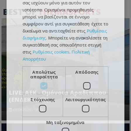
σας ισχύουν μόνο για αυτόν τον
BEST OF
THEMASPORTS
ιστότοπο. Ορισμένοι προμηθευτές
μπορεί να βασίζονται σε έννομο
συμφέρον αντί για συγκατάθεση· έχετε το
δικαίωμα να αντιταχθείτε στις
Ρυθμίσεις
διαφήμισης
. Μπορείτε να ανακαλέσετε τη
συγκατάθεσή σας οποιαδήποτε στιγμή
στις
Ρυθμίσεις cookies
.
Πολιτική
Απορρήτου
Απολύτως
Απόδοσης
απαραίτητα
LIVE: ΑΕΚ - Ομόνοια Αραδίππου
(ΕΝΔΕΚΑΔΕΣ)
Στόχευσης
Λειτουργικότητας
08.08.2026 - 18:23
Μη ταξινομημένα