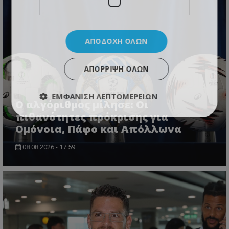
ΑΠΟΔΟΧΉ ΌΛΩΝ
ΑΠΌΡΡΙΨΗ ΌΛΩΝ
ΕΜΦΆΝΙΣΗ ΛΕΠΤΟΜΕΡΕΙΏΝ
Ο αλγόριθμος μίλησε: Οι
πιθανότητες πρόκρισης για
Ομόνοια, Πάφο και Απόλλωνα
08.08.2026 - 17:59