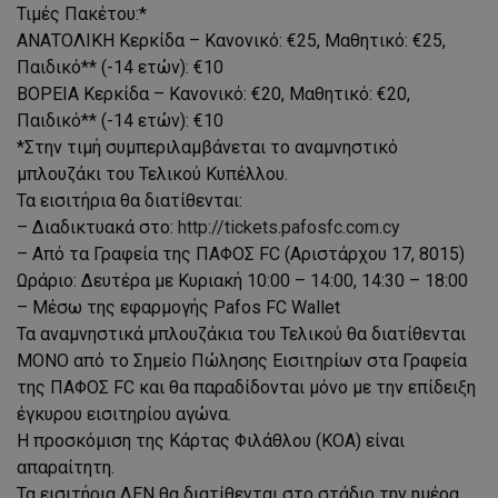
Τιμές Πακέτου:*
ΑΝΑΤΟΛΙΚΗ Κερκίδα – Κανονικό: €25, Μαθητικό: €25,
Παιδικό** (-14 ετών): €10
ΒΟΡΕΙΑ Κερκίδα – Κανονικό: €20, Μαθητικό: €20,
Παιδικό** (-14 ετών): €10
*Στην τιμή συμπεριλαμβάνεται το αναμνηστικό
μπλουζάκι του Τελικού Κυπέλλου.
Τα εισιτήρια θα διατίθενται:
– Διαδικτυακά στο:
http://tickets.pafosfc.com.cy
– Από τα Γραφεία της ΠΑΦΟΣ FC (Αριστάρχου 17, 8015)
Ωράριο: Δευτέρα με Κυριακή 10:00 – 14:00, 14:30 – 18:00
– Μέσω της εφαρμογής Pafos FC Wallet
Τα αναμνηστικά μπλουζάκια του Τελικού θα διατίθενται
ΜΟΝΟ από το Σημείο Πώλησης Εισιτηρίων στα Γραφεία
της ΠΑΦΟΣ FC και θα παραδίδονται μόνο με την επίδειξη
έγκυρου εισιτηρίου αγώνα.
Η προσκόμιση της Κάρτας Φιλάθλου (ΚΟΑ) είναι
απαραίτητη.
Τα εισιτήρια ΔΕΝ θα διατίθενται στο στάδιο την ημέρα