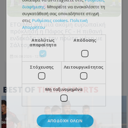
διαφήμισης
. Μπορείτε να ανακαλέσετε τη
συγκατάθεσή σας οποιαδήποτε στιγμή
στις
Ρυθμίσεις cookies
.
Πολιτική
ΕΤΟΙΜΗ για μία ακόμη ευρωπαϊκή
Απορρήτου
πρόκληση η Πάφος FC - Η πιθανή
ενδεκάδα για την πρώτη μάχη με
Απολύτως
Απόδοσης
Σάλτσμπουργκ
απαραίτητα
06.08.2026 - 12:00
Στόχευσης
Λειτουργικότητας
BEST OF
THEMASPORTS
Μη ταξινομημένα
ΑΠΟΔΟΧΉ ΌΛΩΝ