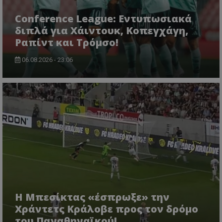
Conference League: Εντυπωσιακά
διπλά για Χάιντουκ, Κοπεγχάγη,
Ραπίντ και Τρόμσο!
06.08.2026 - 23:06
Η Μπεσίκτας «έσπρωξε» την
Χράντετς Κράλοβε προς τον δρόμο
του Παναθηναϊκού!