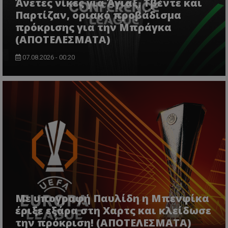
Άνετες νίκες για Άγιαξ, Τβέντε και
Παρτίζαν, οριακό προβάδισμα
πρόκρισης για την Μπράγκα
(ΑΠΟΤΕΛΕΣΜΑΤΑ)
07.08.2026 - 00:20
Με υπογραφή Παυλίδη η Μπενφίκα
έριξε εξάρα στη Χαρτς και κλείδωσε
την πρόκριση! (ΑΠΟΤΕΛΕΣΜΑΤΑ)