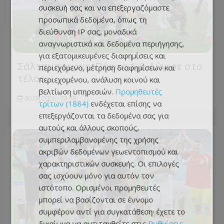
συσκευή σας και να επεξεργαζόμαστε
προσωπικά δεδομένα, όπως τη
διεύθυνση IP σας, μοναδικά
αναγνωριστικά και δεδομένα περιήγησης,
για εξατομικευμένες διαφημίσεις και
Σάλτσμπουργκ–Πάφος 1-0: Λύγισε στο
περιεχόμενο, μέτρηση διαφημίσεων και
τέλος...
περιεχομένου, ανάλυση κοινού και
βελτίωση υπηρεσιών.
Προμηθευτές
06.08.2026 - 23:50
τρίτων (1884)
ενδέχεται επίσης να
επεξεργάζονται τα δεδομένα σας για
αυτούς και άλλους σκοπούς,
συμπεριλαμβανομένης της χρήσης
ακριβών δεδομένων γεωεντοπισμού και
χαρακτηριστικών συσκευής. Οι επιλογές
σας ισχύουν μόνο για αυτόν τον
ιστότοπο. Ορισμένοι προμηθευτές
μπορεί να βασίζονται σε έννομο
συμφέρον αντί για συγκατάθεση· έχετε το
δικαίωμα να αντιταχθείτε στις
Ρυθμίσεις