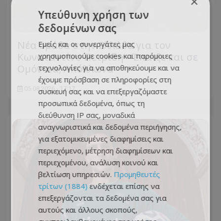
×
Υπεύθυνη χρήση των
δεδομένων σας
Νέα ομάδα στην Ελλάδα για τον
Εμείς και οι συνεργάτες μας
Κωνσταντίνο Πετρίδη - Έπαιξε και σε
χρησιμοποιούμε cookies και παρόμοιες
Ομόνοια, Απόλλωνα
τεχνολογίες για να αποθηκεύουμε και να
έχουμε πρόσβαση σε πληροφορίες στη
05.08.2026 - 17:17
συσκευή σας και να επεξεργαζόμαστε
προσωπικά δεδομένα, όπως τη
διεύθυνση IP σας, μοναδικά
αναγνωριστικά και δεδομένα περιήγησης,
για εξατομικευμένες διαφημίσεις και
περιεχόμενο, μέτρηση διαφημίσεων και
περιεχομένου, ανάλυση κοινού και
βελτίωση υπηρεσιών.
Προμηθευτές
τρίτων (1884)
ενδέχεται επίσης να
επεξεργάζονται τα δεδομένα σας για
αυτούς και άλλους σκοπούς,