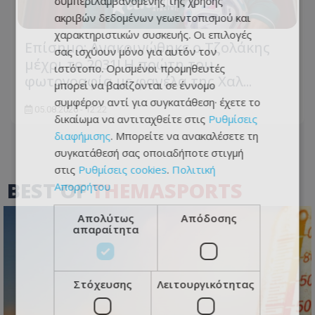
συμπεριλαμβανομένης της χρήσης
ακριβών δεδομένων γεωεντοπισμού και
χαρακτηριστικών συσκευής. Οι επιλογές
Επίσημο: Ανακοινώθηκε ο Τζολάκης
σας ισχύουν μόνο για αυτόν τον
μέχρι το 2031! Η πρώτη του
ιστότοπο. Ορισμένοι προμηθευτές
φωτογραφία με φανέλα της Χαλ...
μπορεί να βασίζονται σε έννομο
συμφέρον αντί για συγκατάθεση· έχετε το
05.08.2026 - 12:22
δικαίωμα να αντιταχθείτε στις
Ρυθμίσεις
διαφήμισης
. Μπορείτε να ανακαλέσετε τη
συγκατάθεσή σας οποιαδήποτε στιγμή
στις
Ρυθμίσεις cookies
.
Πολιτική
BEST OF
THEMASPORTS
Απορρήτου
Απολύτως
Απόδοσης
απαραίτητα
Στόχευσης
Λειτουργικότητας