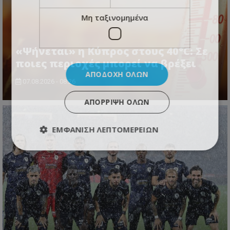
Μη ταξινομημένα
«Ψήνεται» η Κύπρος στους 40°C: Σε
ποιες περιοχές μπορεί να βρέξει
ΑΠΟΔΟΧΉ ΌΛΩΝ
07.08.2026 - 08:26
ΑΠΌΡΡΙΨΗ ΌΛΩΝ
ΕΜΦΆΝΙΣΗ ΛΕΠΤΟΜΕΡΕΙΏΝ