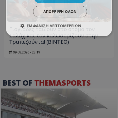
ΑΠΌΡΡΙΨΗ ΌΛΩΝ
ΕΜΦΆΝΙΣΗ ΛΕΠΤΟΜΕΡΕΙΏΝ
Γιαγιάδες ταΐζουν στο στόμα τον
Σαλάχ και τον καλωσορίζουν στην
Τραπεζούντα! (ΒΙΝΤΕΟ)
09.08.2026 - 23:19
BEST OF
THEMASPORTS