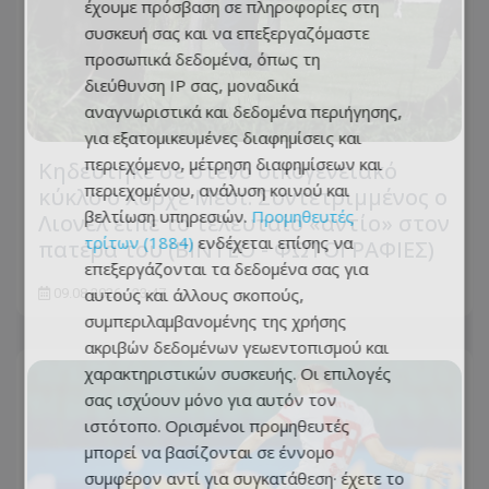
έχουμε πρόσβαση σε πληροφορίες στη
συσκευή σας και να επεξεργαζόμαστε
προσωπικά δεδομένα, όπως τη
διεύθυνση IP σας, μοναδικά
αναγνωριστικά και δεδομένα περιήγησης,
για εξατομικευμένες διαφημίσεις και
περιεχόμενο, μέτρηση διαφημίσεων και
Κηδεύτηκε σε στενό οικογενειακό
περιεχομένου, ανάλυση κοινού και
κύκλο ο Χόρχε Μέσι: Συντετριμμένος ο
βελτίωση υπηρεσιών.
Προμηθευτές
Λιονέλ είπε το τελευταίο «αντίο» στον
τρίτων (1884)
ενδέχεται επίσης να
πατέρα του (ΒΙΝΤΕΟ - ΦΩΤΟΓΡΑΦΙΕΣ)
επεξεργάζονται τα δεδομένα σας για
αυτούς και άλλους σκοπούς,
09.08.2026 - 23:47
συμπεριλαμβανομένης της χρήσης
ακριβών δεδομένων γεωεντοπισμού και
χαρακτηριστικών συσκευής. Οι επιλογές
σας ισχύουν μόνο για αυτόν τον
ιστότοπο. Ορισμένοι προμηθευτές
μπορεί να βασίζονται σε έννομο
συμφέρον αντί για συγκατάθεση· έχετε το