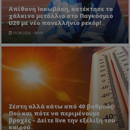
Απίθανη Ιακωβάκη, κατέκτησε το
χάλκινο μετάλλιο στο Παγκόσμιο
U20 με νέο πανελλήνιο ρεκόρ!
10.08.2026 - 08:49
Ζέστη αλλά κάτω από 40 βαθμούς:
Πού και πότε να περιμένουμε
βροχές – Δείτε live την εξέλιξη του
καιρού