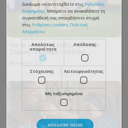
δικαίωμα να αντιταχθείτε στις
Ρυθμίσεις
διαφήμισης
. Μπορείτε να ανακαλέσετε τη
συγκατάθεσή σας οποιαδήποτε στιγμή
στις
Ρυθμίσεις cookies
.
Πολιτική
Απορρήτου
Με το «πόδι στο γκάζι» η ΤΣΣΚΑ
Απολύτως
Απόδοσης
απαραίτητα
Σόφιας - Σκόραρε ο Πίττας!
09.08.2026 - 23:33
Στόχευσης
Λειτουργικότητας
Μη ταξινομημένα
ΑΠΟΔΟΧΉ ΌΛΩΝ