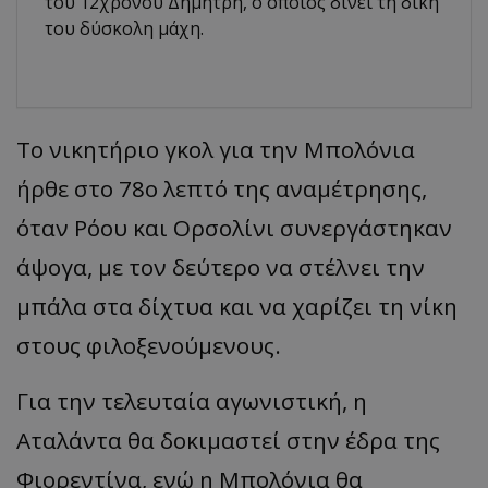
του 12χρονου Δημήτρη, ο οποίος δίνει τη δική
του δύσκολη μάχη.
Το νικητήριο γκολ για την Μπολόνια
ήρθε στο 78ο λεπτό της αναμέτρησης,
όταν Ρόου και
Ορσολίνι
συνεργάστηκαν
άψογα, με τον δεύτερο να στέλνει την
μπάλα στα δίχτυα και να χαρίζει τη νίκη
στους φιλοξενούμενους.
Για την τελευταία αγωνιστική, η
Αταλάντα
θα
δοκιμ
α
στεί
στην έδρα της
Φιορεντίνα
, ενώ η Μπολόνια θα