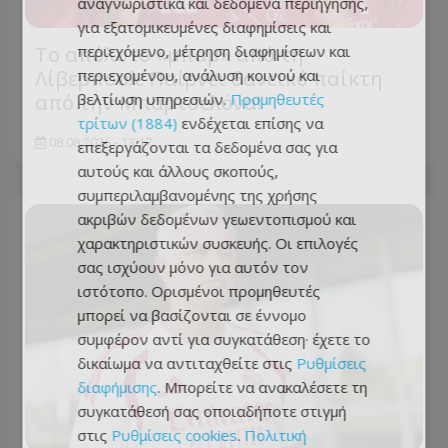
αναγνωριστικά και δεδομένα περιήγησης,
για εξατομικευμένες διαφημίσεις και
περιεχόμενο, μέτρηση διαφημίσεων και
Το απόλυτο «μπαμ» από τη
περιεχομένου, ανάλυση κοινού και
Λίβερπουλ: Παίρνει δανεικό παίκτη
βελτίωση υπηρεσιών.
Προμηθευτές
από την Μπαρτσελόνα!
τρίτων (1884)
ενδέχεται επίσης να
08.08.2026 - 13:17
επεξεργάζονται τα δεδομένα σας για
αυτούς και άλλους σκοπούς,
συμπεριλαμβανομένης της χρήσης
ακριβών δεδομένων γεωεντοπισμού και
χαρακτηριστικών συσκευής. Οι επιλογές
σας ισχύουν μόνο για αυτόν τον
ιστότοπο. Ορισμένοι προμηθευτές
μπορεί να βασίζονται σε έννομο
συμφέρον αντί για συγκατάθεση· έχετε το
δικαίωμα να αντιταχθείτε στις
Ρυθμίσεις
διαφήμισης
. Μπορείτε να ανακαλέσετε τη
συγκατάθεσή σας οποιαδήποτε στιγμή
στις
Ρυθμίσεις cookies
.
Πολιτική