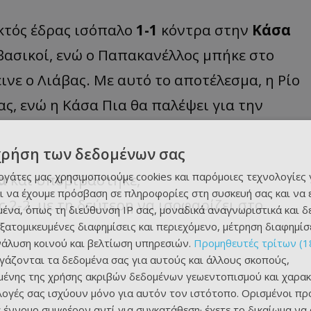
κτός έδρας ισόπαλο
1-1
κόντρα στην
Κάσα
 βασικοί, ενώ ο Παπακανέλλος μπήκε στο
ινε ο Λιάβας. Με αυτό το αποτέλεσμα, η Ρίο
ς, ενώ η Κάσα Πια θα παλέψει για την
χρήση των δεδομένων σας
εργάτες μας χρησιμοποιούμε cookies και παρόμοιες τεχνολογίες 
κα
και υποβιβάστηκε,
ι να έχουμε πρόσβαση σε πληροφορίες στη συσκευή σας και να
 2-2, με τη δεύτερη να ισοφαρίζει στο
ένα, όπως τη διεύθυνση IP σας, μοναδικά αναγνωριστικά και 
εξατομικευμένες διαφημίσεις και περιεχόμενο, μέτρηση διαφημίσ
νάλυση κοινού και βελτίωση υπηρεσιών.
Προμηθευτές τρίτων (1
ργάζονται τα δεδομένα σας για αυτούς και άλλους σκοπούς,
ένης της χρήσης ακριβών δεδομένων γεωεντοπισμού και χαρακ
ιλογές σας ισχύουν μόνο για αυτόν τον ιστότοπο. Ορισμένοι πρ
 έννομο συμφέρον αντί για συγκατάθεση· έχετε το δικαίωμα να