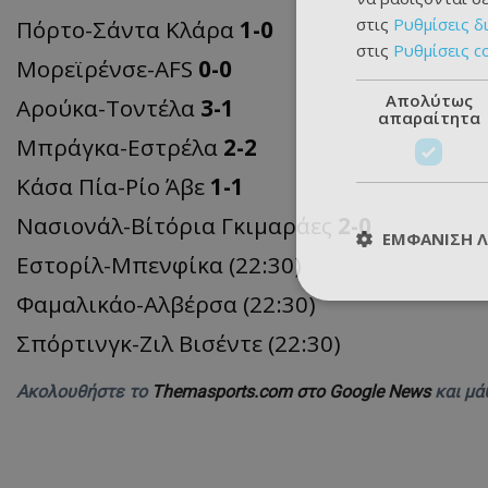
στις
Ρυθμίσεις δ
Πόρτο-Σάντα Κλάρα
1-0
στις
Ρυθμίσεις c
Μορεϊρένσε-AFS
0-0
Απολύτως
Αρούκα-Τοντέλα
3-1
απαραίτητα
Μπράγκα-Εστρέλα
2-2
Κάσα Πία-Ρίο Άβε
1-1
Νασιονάλ-Βίτόρια Γκιμαράες
2-0
ΕΜΦΆΝΙΣΗ 
Εστορίλ-Μπενφίκα (22:30)
Φαμαλικάο-Αλβέρσα (22:30)
Σπόρτινγκ-Ζιλ Βισέντε (22:30)
Ακολουθήστε το
Themasports.com στο Google News
και μά