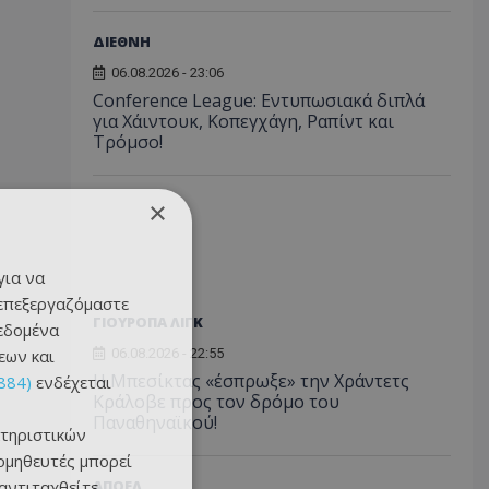
ΔΙΕΘΝΗ
06.08.2026 - 23:06
Conference League: Εντυπωσιακά διπλά
για Χάιντουκ, Κοπεγχάγη, Ραπίντ και
Τρόμσο!
×
για να
 επεξεργαζόμαστε
ΓΙΟΥΡΟΠΑ ΛΙΓΚ
δεδομένα
εων και
06.08.2026 - 22:55
Η Μπεσίκτας «έσπρωξε» την Χράντετς
884)
ενδέχεται
Κράλοβε προς τον δρόμο του
Παναθηναϊκού!
τηριστικών
ομηθευτές μπορεί
 αντιταχθείτε
ΑΠΟΕΛ