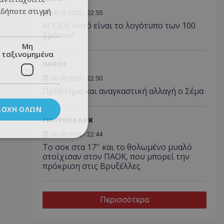
αδήποτε στιγμή
06.08.2026 - 22:55
ΑΠΟΕΛ: Αυτό είναι το λογότυπο των 100
χρόνων!
Μη
ταξινομημένα
ΠΑΦΟΣ
06.08.2026 - 22:50
Πρόβλημα και αναγκαστική αλλαγή ο Σέμα
ΔΟΧΉ ΌΛΩΝ
ΓΙΟΥΡΟΠΑ ΛΙΓΚ
06.08.2026 - 22:44
Το σοκ στα 17'' και το θολωμένο μυαλό
στοίχισαν στον ΠΑΟΚ, που μπορεί την
πρόκριση στις Βρυξέλλες
Περισσότερα