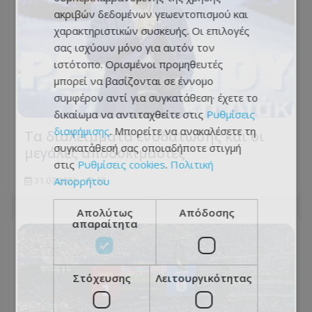
ακριβών δεδομένων γεωεντοπισμού και
χαρακτηριστικών συσκευής. Οι επιλογές
σας ισχύουν μόνο για αυτόν τον
ιστότοπο. Ορισμένοι προμηθευτές
μπορεί να βασίζονται σε έννομο
συμφέρον αντί για συγκατάθεση· έχετε το
δικαίωμα να αντιταχθείτε στις
Ρυθμίσεις
διαφήμισης
. Μπορείτε να ανακαλέσετε τη
Τα διαλείμματα ενυδάτωσης και οι
συγκατάθεσή σας οποιαδήποτε στιγμή
μεγάλες αποδοκιμασίες
στις
Ρυθμίσεις cookies
.
Πολιτική
Απορρήτου
31.07.2026 - 13:55
Απολύτως
Απόδοσης
απαραίτητα
Στόχευσης
Λειτουργικότητας