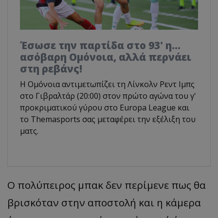
Έσωσε την παρτίδα στο 93' η...
ασόβαρη Ομόνοια, αλλά περνάει
στη ρεβάνς!
Η Ομόνοια αντιμετωπίζει τη Λίνκολν Ρεντ Ιμπς
στο Γιβραλτάρ (20:00) στον πρώτο αγώνα του γ'
προκριματικού γύρου στο Europa League και
το Τhemasports σας μεταφέρει την εξέλιξη του
ματς.
Ο π
ολύ
π
ειρος
μπακ
δεν
π
ερίμενε
π
ως
θα
β
ρισκότ
αν
στην
απ
οστολή
και η
κάμερ
α