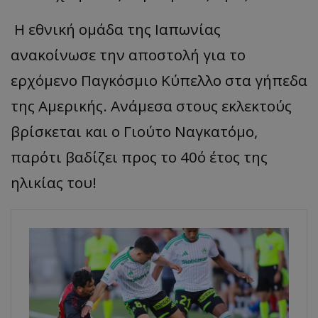
Η
εθνική
ομάδ
α
της
Ιαπ
ωνί
ας
ανα
κοίνωσε
την
απ
οστολή
γι
α
το
ερχόμενο
Πα
γκόσμιο
Κύ
π
ελλο
στ
α
γή
π
εδ
α
της
Αμερικής
.
Ανάμεσ
α
στους
εκλεκτούς
β
ρίσκετ
αι και ο
Γιούτο
Να
γκ
α
τόμο
,
πα
ρότι
βα
δίζει
π
ρος
το
40ό
έτος
της
ηλικί
ας
του
!