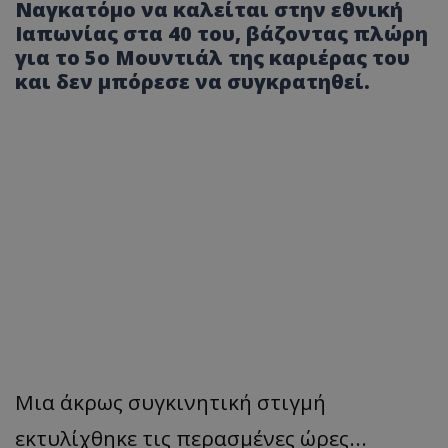
Ναγκατόμο να καλείται στην εθνική
Ιαπωνίας στα 40 του, βάζοντας πλώρη
για το 5ο Μουντιάλ της καριέρας του
και δεν μπόρεσε να συγκρατηθεί.
Μι
α
άκρως
συγκινητική
στιγμή
εκτυλίχθηκε
τις
π
ερ
α
σμένες
ώρες...