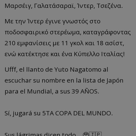
Μαρσέιγ
, Γαλατάσαραϊ,
Ίντερ
,
Τσεζένα
.
Με την
Ίντερ
έγινε γνωστός στο
ποδοσφαιρικό στερέωμα, καταγράφοντας
210 εμφανίσεις με 11 γκολ και 18
ασίστ
,
ενώ κατέκτησε και ένα Κύπελλο Ιταλίας!
Ufff, el llanto de Yuto Nagatomo al
escuchar su nombre en la lista de Japón
para el Mundial, a sus 39 AÑOS.
Sí, jugará su 5TA COPA DEL MUNDO.
Sus lágrimas dicen todo… 🥹🇯🇵