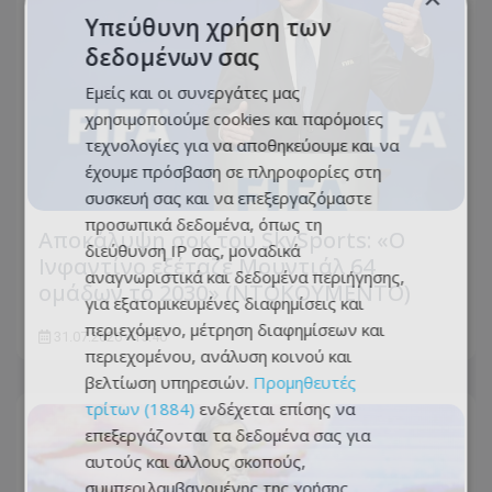
Υπεύθυνη χρήση των
δεδομένων σας
Εμείς και οι συνεργάτες μας
χρησιμοποιούμε cookies και παρόμοιες
τεχνολογίες για να αποθηκεύουμε και να
έχουμε πρόσβαση σε πληροφορίες στη
συσκευή σας και να επεξεργαζόμαστε
προσωπικά δεδομένα, όπως τη
Αποκάλυψη σοκ του SkySports: «O
διεύθυνση IP σας, μοναδικά
Ινφαντίνο εξέταζε Μουντιάλ 64
αναγνωριστικά και δεδομένα περιήγησης,
ομάδων το 2030» (ΝΤΟΚΟΥΜΕΝΤΟ)
για εξατομικευμένες διαφημίσεις και
περιεχόμενο, μέτρηση διαφημίσεων και
31.07.2026 - 15:40
περιεχομένου, ανάλυση κοινού και
βελτίωση υπηρεσιών.
Προμηθευτές
τρίτων (1884)
ενδέχεται επίσης να
επεξεργάζονται τα δεδομένα σας για
αυτούς και άλλους σκοπούς,
συμπεριλαμβανομένης της χρήσης