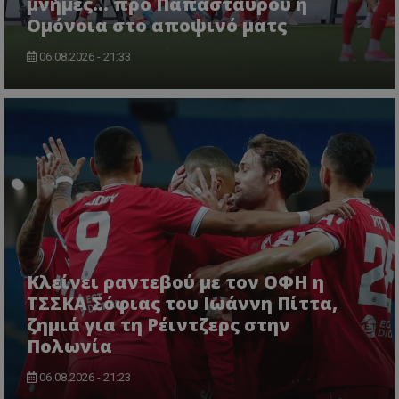
μνήμες... προ Παπασταύρου η
Ομόνοια στο αποψινό ματς
06.08.2026 - 21:33
Κλείνει ραντεβού με τον ΟΦΗ η
ΤΣΣΚΑ Σόφιας του Ιωάννη Πίττα,
ζημιά για τη Ρέιντζερς στην
Πολωνία
06.08.2026 - 21:23