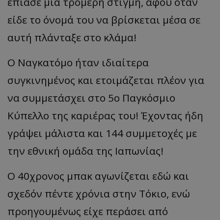
έπια
σε
μι
α
τρομερή
στιγμή
, α
φού
ότ
αν
είδε
το
όνομά
του
να β
ρίσκετ
αι
μέσ
α
σε
α
υτή
πλάνταξε στο κλάμα!
Ο
Ναγκατόμο
ήταν ιδιαίτερα
συγκινημένος και ετοιμάζεται πλέον για
να συμμετάσχει στο 5ο Παγκόσμιο
Κύπελλο της καριέρας του! Έχοντας ήδη
γράψει μάλιστα και 144 συμμετοχές με
την εθνική ομάδα της Ιαπωνίας!
Ο 40χρονος
μπακ
αγωνίζεται εδώ και
σχεδόν πέντε χρόνια στην Τόκιο, ενώ
προηγουμένως είχε περάσει από