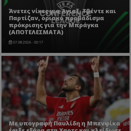
Άνετες νίκες για Άγιαξ, Τβέντε και
Παρτίζαν, οριακό προβάδισμα
πρόκρισης για την Μπράγκα
(ΑΠΟΤΕΛΕΣΜΑΤΑ)
07.08.2026 - 00:17
Με υπογραφή Παυλίδη η Μπενφίκα
έριξε εξάρα στη Χαρτς και κλείδωσε