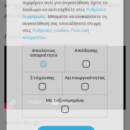
συμφέρον αντί για συγκατάθεση· έχετε το
να έχει σημασία πια. Σε αγαπώ περισσότερο
δικαίωμα να αντιταχθείτε στις
Ρυθμίσεις
από όσο μπορείς να φανταστείς.
διαφήμισης
. Μπορείτε να ανακαλέσετε τη
συγκατάθεσή σας οποιαδήποτε στιγμή
στις
Ρυθμίσεις cookies
.
Πολιτική
Γκάρι
».
Απορρήτου
Απολύτως
Απόδοσης
απαραίτητα
Στόχευσης
Λειτουργικότητας
Μη ταξινομημένα
athletiko.gr