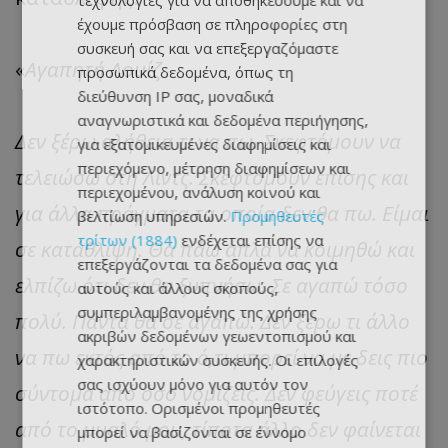
τεχνολογίες για να αποθηκεύουμε και να
έχουμε πρόσβαση σε πληροφορίες στη
συσκευή σας και να επεξεργαζόμαστε
«
Αγαπητή Λουίζ
προσωπικά δεδομένα, όπως τη
διεύθυνση IP σας, μοναδικά
αναγνωριστικά και δεδομένα περιήγησης,
Δεν ξέρω αλήθεια τι να πω. Σκεφτόμουν να
για εξατομικευμένες διαφημίσεις και
περιεχόμενο, μέτρηση διαφημίσεων και
τελειώσω στη Λιντς. Σκεφτόμουν επίσης και
περιεχομένου, ανάλυση κοινού και
για άλλα πράγματα τα οποία δεν θα πω. Είμαι
βελτίωση υπηρεσιών.
Προμηθευτές
τρίτων (1884)
ενδέχεται επίσης να
σε κατάθλιψη. Θα πάω απλά να κοιμηθώ και
επεξεργάζονται τα δεδομένα σας για
ελπίζω ότι δεν θα ξυπνήσω. Σε αγαπώ τόσο
αυτούς και άλλους σκοπούς,
συμπεριλαμβανομένης της χρήσης
πολύ. Πάντα θα σε αγαπώ. Δεν ξέρω τι άλλο
ακριβών δεδομένων γεωεντοπισμού και
να πω εκτός από το ό,τι μπορεί να με δεις πιο
χαρακτηριστικών συσκευής. Οι επιλογές
σας ισχύουν μόνο για αυτόν τον
σύντομα από όσο νομίζεις. Δεν φεύγεις ποτέ
ιστότοπο. Ορισμένοι προμηθευτές
από το μυαλό μου, τίποτα άλλο δεν φαίνεται
μπορεί να βασίζονται σε έννομο