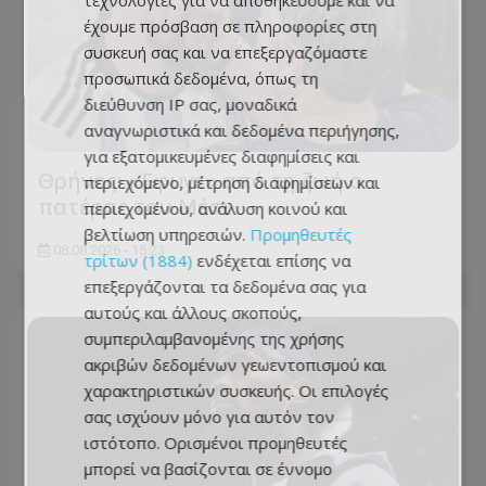
τεχνολογίες για να αποθηκεύουμε και να
έχουμε πρόσβαση σε πληροφορίες στη
συσκευή σας και να επεξεργαζόμαστε
προσωπικά δεδομένα, όπως τη
διεύθυνση IP σας, μοναδικά
αναγνωριστικά και δεδομένα περιήγησης,
για εξατομικευμένες διαφημίσεις και
Θρήνος: «Έφυγε» από τη ζωή ο
περιεχόμενο, μέτρηση διαφημίσεων και
πατέρας του Μέσι
περιεχομένου, ανάλυση κοινού και
βελτίωση υπηρεσιών.
Προμηθευτές
08.08.2026 - 15:23
τρίτων (1884)
ενδέχεται επίσης να
επεξεργάζονται τα δεδομένα σας για
αυτούς και άλλους σκοπούς,
συμπεριλαμβανομένης της χρήσης
ακριβών δεδομένων γεωεντοπισμού και
χαρακτηριστικών συσκευής. Οι επιλογές
σας ισχύουν μόνο για αυτόν τον
ιστότοπο. Ορισμένοι προμηθευτές
μπορεί να βασίζονται σε έννομο