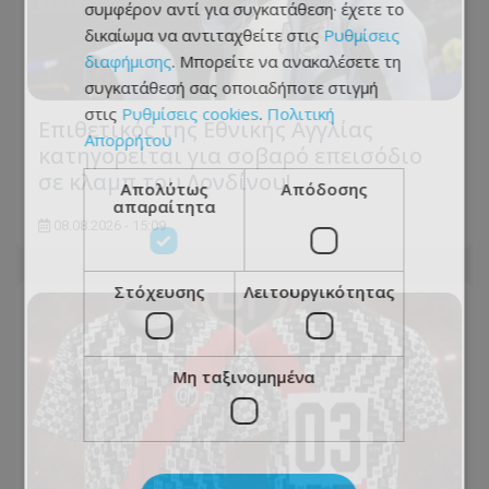
συμφέρον αντί για συγκατάθεση· έχετε το
δικαίωμα να αντιταχθείτε στις
Ρυθμίσεις
διαφήμισης
. Μπορείτε να ανακαλέσετε τη
συγκατάθεσή σας οποιαδήποτε στιγμή
στις
Ρυθμίσεις cookies
.
Πολιτική
Επιθετικός της Εθνικής Αγγλίας
Απορρήτου
κατηγορείται για σοβαρό επεισόδιο
σε κλαμπ του Λονδίνου!
Απολύτως
Απόδοσης
απαραίτητα
08.08.2026 - 15:09
Στόχευσης
Λειτουργικότητας
Μη ταξινομημένα