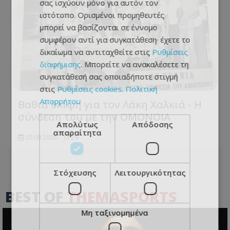
σας ισχύουν μόνο για αυτόν τον
ιστότοπο. Ορισμένοι προμηθευτές
μπορεί να βασίζονται σε έννομο
συμφέρον αντί για συγκατάθεση· έχετε το
δικαίωμα να αντιταχθείτε στις
Ρυθμίσεις
διαφήμισης
. Μπορείτε να ανακαλέσετε τη
συγκατάθεσή σας οποιαδήποτε στιγμή
στις
Ρυθμίσεις cookies
.
Πολιτική
Απορρήτου
Βαθιά θλίψη για τον Λάκη Χαλκιά - Η
σύνδεση του με την ΟΜΟΝΟΙΑ
Απολύτως
Απόδοσης
απαραίτητα
05.08.2026 - 13:29
Στόχευσης
Λειτουργικότητας
BEST OF
THEMASPORTS
Μη ταξινομημένα