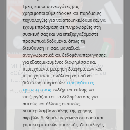
Εμείς και οι συνεργάτες μας
χρησιμοποιούμε cookies και παρόμοιες
τεχνολογίες για να αποθηκεύουμε και να
έχουμε πρόσβαση σε πληροφορίες στη
συσκευή σας και να επεξεργαζόμαστε
προσωπικά δεδομένα, όπως τη
διεύθυνση IP σας, μοναδικά
αναγνωριστικά και δεδομένα περιήγησης,
για εξατομικευμένες διαφημίσεις και
ΜΠΗΧΤΗ Μπεργκ ενόψει Λίνκολν:
περιεχόμενο, μέτρηση διαφημίσεων και
«Θέλω να μας δοθεί η ευκαιρία να
περιεχομένου, ανάλυση κοινού και
παίξουμε αυτή τη φορά...»
βελτίωση υπηρεσιών.
Προμηθευτές
τρίτων (1884)
ενδέχεται επίσης να
05.08.2026 - 19:38
επεξεργάζονται τα δεδομένα σας για
αυτούς και άλλους σκοπούς,
συμπεριλαμβανομένης της χρήσης
ακριβών δεδομένων γεωεντοπισμού και
χαρακτηριστικών συσκευής. Οι επιλογές