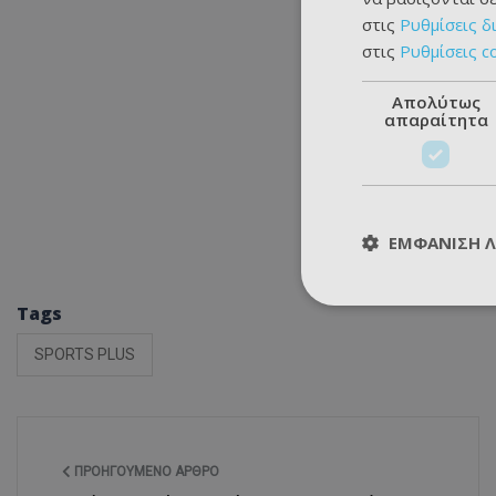
στις
Ρυθμίσεις δ
στις
Ρυθμίσεις c
Απολύτως
απαραίτητα
ΕΜΦΆΝΙΣΗ 
Tags
SPORTS PLUS
ΠΡΟΗΓΟΎΜΕΝΟ ΆΡΘΡΟ