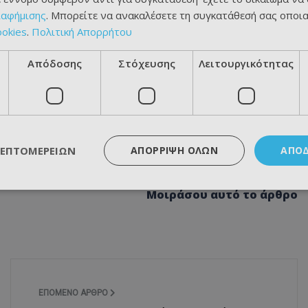
ιαφήμισης
. Μπορείτε να ανακαλέσετε τη συγκατάθεσή σας οποι
ookies
.
Πολιτική Απορρήτου
Απόδοσης
Στόχευσης
Λειτουργικότητας
ΛΕΠΤΟΜΕΡΕΙΏΝ
ΑΠΌΡΡΙΨΗ ΌΛΩΝ
ΑΠΟ
Μοιράσου αυτό το άρθρο
ΕΠΌΜΕΝΟ ΆΡΘΡΟ