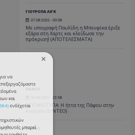
ΓΙΟΥΡΟΠΑ ΛΙΓΚ
07.08.2026 - 00:08
Με υπογραφή Παυλίδη η Μπενφίκα έριξε
εξάρα στη Χαρτς και κλείδωσε την
πρόκριση! (ΑΠΟΤΕΛΕΣΜΑΤΑ)
×
για να
 επεξεργαζόμαστε
ΠΑΦΟΣ
δεδομένα
εων και
06.08.2026 - 23:58
ΣΤΙΓΜΙΟΤΥΠΑ: Η ήττα της Πάφου στην
884)
ενδέχεται
Αυστρία (ΒΙΝΤΕΟ)
τηριστικών
ομηθευτές μπορεί
ΠΑΦΟΣ
 αντιταχθείτε