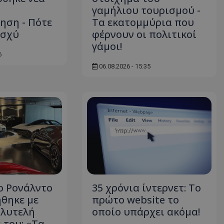
γαμήλιου τουρισμού -
ηση - Πότε
Τα εκατομμύρια που
ισχύ
φέρνουν οι πολιτικοί
γάμοι!
6
06.08.2026 - 15:35
ο Ρονάλντο
35 χρόνια ίντερνετ: Το
θηκε με
πρώτο website το
πολυτελή
οποίο υπάρχει ακόμα!
 του: «Τα