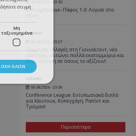
06.08.2026 - 23:50
αδήποτε στιγμή
Σάλτσμπουργκ–Πάφος 1-0: Λύγισε στο
τέλος...
Μη
ταξινομημένα
ΔΙΕΘΝΗ
06.08.2026 - 23:27
Τρομερές αλλαγές στη Γιουνάιτεντ, νέο
σύστημα, γλιτώνει πολλά εκατομμύρια και
δίνει αύξηση σε όσους το αξίζουν!
ΔΟΧΉ ΌΛΩΝ
ΔΙΕΘΝΗ
06.08.2026 - 23:06
Conference League: Εντυπωσιακά διπλά
για Χάιντουκ, Κοπεγχάγη, Ραπίντ και
Τρόμσο!
Περισσότερα