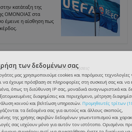
στην κατάταξη της
 της ΟΜΟΝΟΙΑΣ στα
σο έμεινε η αίσθηση πως
κέρδος.
χρήση των δεδομένων σας
θετε πρώτοι όλες τις
αθλητικές ειδήσεις
εργάτες μας χρησιμοποιούμε cookies και παρόμοιες τεχνολογίες 
ι να έχουμε πρόσβαση σε πληροφορίες στη συσκευή σας και να
ένα, όπως τη διεύθυνση IP σας, μοναδικά αναγνωριστικά και 
εξατομικευμένες διαφημίσεις και περιεχόμενο, μέτρηση διαφημίσ
νάλυση κοινού και βελτίωση υπηρεσιών.
Προμηθευτές τρίτων (1
ργάζονται τα δεδομένα σας για αυτούς και άλλους σκοπούς,
ένης της χρήσης ακριβών δεδομένων γεωεντοπισμού και χαρακ
ιλογές σας ισχύουν μόνο για αυτόν τον ιστότοπο. Ορισμένοι πρ
 έννομο συμφέρον αντί για συγκατάθεση· έχετε το δικαίωμα να