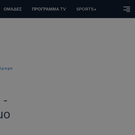
ΟΜΑΔΕΣ
ΠΡΟΓΡΑΜΜΑ TV
SPORTS+
όδρομο
 -
μο