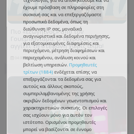
τεχνολογίες για να αποθηκεύουμε και να
έχουμε πρόσβαση σε πληροφορίες στη
συσκευή σας και να επεξεργαζόμαστε
προσωπικά δεδομένα, όπως τη
διεύθυνση IP σας, μοναδικά
Πιο «εξωγήινος» από τον
αναγνωριστικά και δεδομένα περιήγησης,
Γουεμπανιάμα: Ο 18χρονος που
για εξατομικευμένες διαφημίσεις και
αγγίζει τη στεφάνη χωρίς άλμα!
περιεχόμενο, μέτρηση διαφημίσεων και
περιεχομένου, ανάλυση κοινού και
04.08.2026 - 15:41
βελτίωση υπηρεσιών.
Προμηθευτές
τρίτων (1884)
ενδέχεται επίσης να
επεξεργάζονται τα δεδομένα σας για
αυτούς και άλλους σκοπούς,
συμπεριλαμβανομένης της χρήσης
ακριβών δεδομένων γεωεντοπισμού και
χαρακτηριστικών συσκευής. Οι επιλογές
σας ισχύουν μόνο για αυτόν τον
ιστότοπο. Ορισμένοι προμηθευτές
μπορεί να βασίζονται σε έννομο