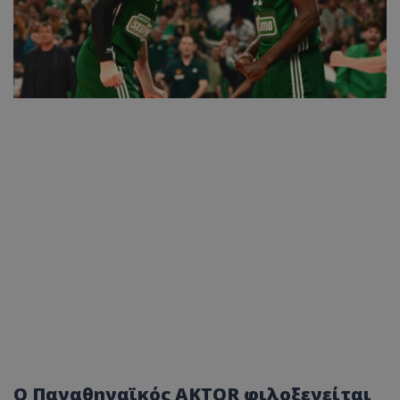
Ο Παναθηναϊκός AKTOR φιλοξενείται