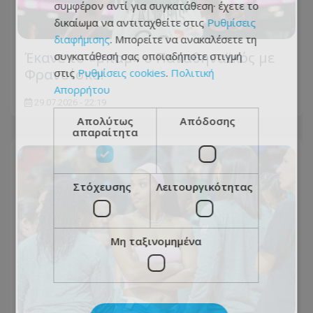
συμφέρον αντί για συγκατάθεση· έχετε το
δικαίωμα να αντιταχθείτε στις
Ρυθμίσεις
διαφήμισης
. Μπορείτε να ανακαλέσετε τη
Έκανε το «μπαμ» ο Παναθηναϊκός με
συγκατάθεσή σας οποιαδήποτε στιγμή
Φρανσίσκο!
στις
Ρυθμίσεις cookies
.
Πολιτική
Απορρήτου
29.07.2026 - 22:19
Απολύτως
Απόδοσης
απαραίτητα
Στόχευσης
Λειτουργικότητας
Μη ταξινομημένα