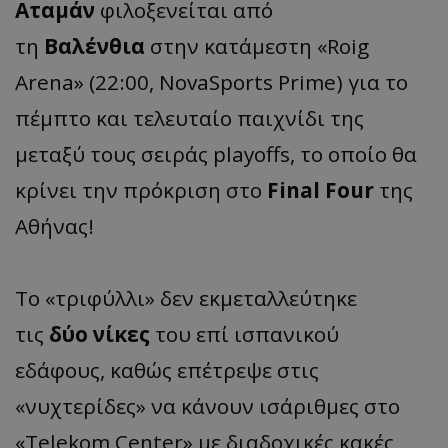
Αταμάν
φιλοξενείται από
τη
Βαλένθια
στην κατάμεστη «Roig
Arena» (22:00, NovaSports Prime) για το
πέμπτο και τελευταίο παιχνίδι της
μεταξύ τους σειράς playoffs, το οποίο θα
κρίνει την πρόκριση στο
Final Four
της
Αθήνας!
To «τριφύλλι» δεν εκμεταλλεύτηκε
τις
δύο νίκες
του επί ισπανικού
εδάφους, καθώς επέτρεψε στις
«νυχτερίδες» να κάνουν ισάριθμες στο
«Telekom Center» με διαδοχικές κακές