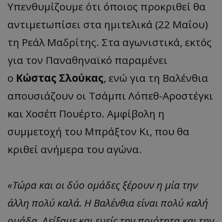
Υπενθυμίζουμε ότι όποιος προκριθεί θα
αντιμετωπίσει στα ημιτελικά (22 Μαΐου)
τη Ρεάλ Μαδρίτης. Στα αγωνιστικά, εκτός
για τον Παναθηναϊκό παραμένει
ο
Κώστας Σλούκας
, ενώ για τη Βαλένθια
απουσιάζoυν οι Τσάμπι Λόπεθ-Αροστέγκι
και Χοσέπ Πουέρτο. Αμφίβολη η
συμμετοχή του Μπράξτον Κι, που θα
κριθεί ανήμερα του αγώνα.
«Τώρα και οι δύο ομάδες ξέρουν η μία την
άλλη πολύ καλά. Η Βαλένθια είναι πολύ καλή
ομάδα. Δείξαμε και εμείς την ποιότητα και την