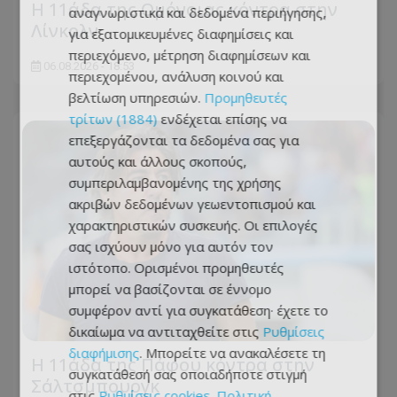
Η 11άδα της Ομόνοιας κόντρα στην
αναγνωριστικά και δεδομένα περιήγησης,
Λίνκολν
για εξατομικευμένες διαφημίσεις και
περιεχόμενο, μέτρηση διαφημίσεων και
06.08.2026 - 18:53
περιεχομένου, ανάλυση κοινού και
βελτίωση υπηρεσιών.
Προμηθευτές
τρίτων (1884)
ενδέχεται επίσης να
επεξεργάζονται τα δεδομένα σας για
αυτούς και άλλους σκοπούς,
συμπεριλαμβανομένης της χρήσης
ακριβών δεδομένων γεωεντοπισμού και
χαρακτηριστικών συσκευής. Οι επιλογές
σας ισχύουν μόνο για αυτόν τον
ιστότοπο. Ορισμένοι προμηθευτές
μπορεί να βασίζονται σε έννομο
συμφέρον αντί για συγκατάθεση· έχετε το
δικαίωμα να αντιταχθείτε στις
Ρυθμίσεις
διαφήμισης
. Μπορείτε να ανακαλέσετε τη
Η 11άδα της Πάφου κόντρα στην
συγκατάθεσή σας οποιαδήποτε στιγμή
Σάλτσμπουργκ
στις
Ρυθμίσεις cookies
.
Πολιτική