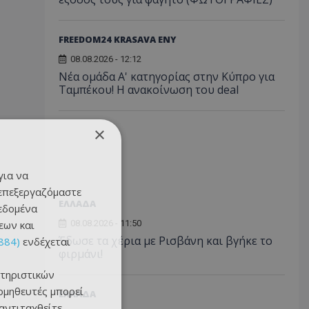
FREEDOM24 KRASAVA ΕΝΥ
08.08.2026 - 12:12
Νέα ομάδα Α' κατηγορίας στην Κύπρο για
Ταμπέκου! Η ανακοίνωση του deal
×
για να
 επεξεργαζόμαστε
ΕΛΛΑΔΑ
δεδομένα
εων και
08.08.2026 - 11:50
Έδωσε τα χέρια με Ρισβάνη και βγήκε το
884)
ενδέχεται
φιρμάνι!
τηριστικών
ομηθευτές μπορεί
ΕΛΛΑΔΑ
 αντιταχθείτε