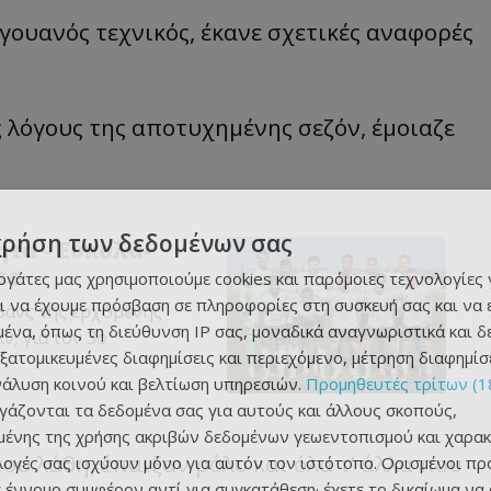
ουανός τεχνικός, έκανε σχετικές αναφορές
ς λόγους της αποτυχημένης σεζόν, έμοιαζε
χρήση των δεδομένων σας
ητα - Εύκολα-
se
εργάτες μας χρησιμοποιούμε cookies και παρόμοιες τεχνολογίες 
ι να έχουμε πρόσβαση σε πληροφορίες στη συσκευή σας και να
εβάνς της ερχόμενης
ένα, όπως τη διεύθυνση IP σας, μοναδικά αναγνωριστικά και 
ν, για τον 3ο
εξατομικευμένες διαφημίσεις και περιεχόμενο, μέτρηση διαφημίσ
νάλυση κοινού και βελτίωση υπηρεσιών.
Προμηθευτές τρίτων (1
ργάζονται τα δεδομένα σας για αυτούς και άλλους σκοπούς,
ένης της χρήσης ακριβών δεδομένων γεωεντοπισμού και χαρακ
ου λάθη, έπαιξαν ρόλο και όλα τ’ άλλα που
ιλογές σας ισχύουν μόνο για αυτόν τον ιστότοπο. Ορισμένοι πρ
 έννομο συμφέρον αντί για συγκατάθεση· έχετε το δικαίωμα να