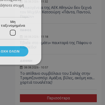
08.08.2026 - 11:32
αδήποτε στιγμή
Η οικογένεια της ΑΕΚ Αθηνών δεν ξεχνά
τον Μιχάλη Κατσούρη: «Πάντα, Παντού,
Παρών»
Μη
ταξινομημένα
ΠΑΦΟΣ
08.08.2026 - 11:18
Έβαλε στο «μάτι» παικταρά της Πάφου ο
Καρσέδο!
ΔΟΧΉ ΌΛΩΝ
ΔΙΕΘΝΗ
08.08.2026 - 10:57
Το απίθανο συμβόλαιο του Σαλάχ στην
Τραμπζονσπόρ: Αμάξια, βίλες, ακόμη και...
χαρτιά τουαλέτας!
Περισσότερα