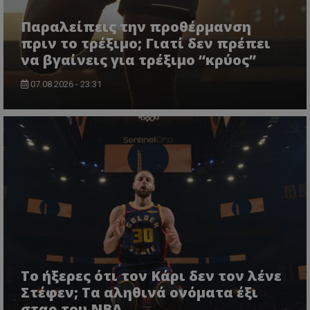
Παραλείπεις την προθέρμανση
πριν το τρέξιμο; Γιατί δεν πρέπει
να βγαίνεις για τρέξιμο “κρύος”
07.08.2026 - 23:31
Το ήξερες ότι τον Κάρι δεν τον λένε
Στέφεν; Τα αληθινά ονόματα έξι
σταρ του NBA