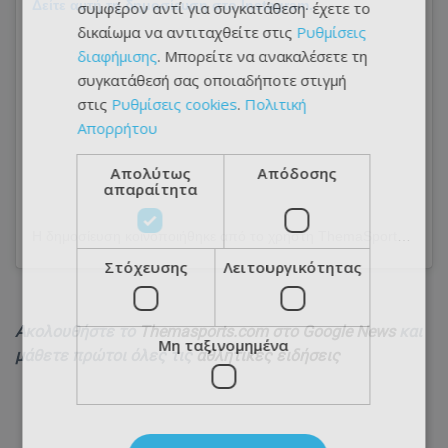
Δείτε αυτή τη δημοσίευση στο Instagram.
συμφέρον αντί για συγκατάθεση· έχετε το
δικαίωμα να αντιταχθείτε στις
Ρυθμίσεις
διαφήμισης
. Μπορείτε να ανακαλέσετε τη
συγκατάθεσή σας οποιαδήποτε στιγμή
στις
Ρυθμίσεις cookies
.
Πολιτική
Απορρήτου
Απολύτως
Απόδοσης
απαραίτητα
Η δημοσίευση κοινοποιήθηκε από το χρήστη ThemaSports (@themasportscy)
Στόχευσης
Λειτουργικότητας
Ακολουθήστε το
Themasports.com στο Google News
και
Μη ταξινομημένα
μάθετε πρώτοι όλες τις
αθλητικές ειδήσεις