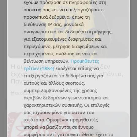
έχουμε πρόσβαση σε πληροφορίες στη
συσκευή σας και να επεξεργαζόμαστε
προσωπικά δεδομένα, όπως τη
διεύθυνση IP σας, μοναδικά
αναγνωριστικά και δεδομένα περιήγησης,
για εξατομικευμένες διαφημίσεις και
περιεχόμενο, μέτρηση διαφημίσεων και
περιεχομένου, ανάλυση κοινού και
βελτίωση υπηρεσιών.
Προμηθευτές
Η οικογένεια της ΑΕΚ Αθηνών δεν
τρίτων (1884)
ενδέχεται επίσης να
ξεχνά τον Μιχάλη Κατσούρη: «Πάντα,
επεξεργάζονται τα δεδομένα σας για
Παντού, Παρών»
αυτούς και άλλους σκοπούς,
συμπεριλαμβανομένης της χρήσης
08.08.2026 - 11:32
ακριβών δεδομένων γεωεντοπισμού και
χαρακτηριστικών συσκευής. Οι επιλογές
σας ισχύουν μόνο για αυτόν τον
ιστότοπο. Ορισμένοι προμηθευτές
μπορεί να βασίζονται σε έννομο
συμφέρον αντί για συγκατάθεση· έχετε το