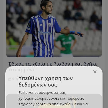
Έδωσε τα χέρια με Ρισβάνη και βγήκε
το φιρμάνι!
×
Υπεύθυνη χρήση των
08.08.2026 - 11:50
δεδομένων σας
Εμείς και οι συνεργάτες μας
χρησιμοποιούμε cookies και παρόμοιες
τεχνολογίες για να αποθηκεύουμε και να