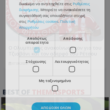
δικαίωμα να αντιταχθείτε στις
Ρυθμίσεις
διαφήμισης
. Μπορείτε να ανακαλέσετε τη
συγκατάθεσή σας οποιαδήποτε στιγμή
στις
Ρυθμίσεις cookies
.
Πολιτική
Απορρήτου
Απολύτως
Απόδοσης
απαραίτητα
Ο Ολυμπιακός ανακοίνωσε τον γιο του
Τζιοβάνι και τον αδερφό του Ρέτσου
Στόχευσης
Λειτουργικότητας
07.08.2026 - 19:23
Μη ταξινομημένα
BEST OF
THEMASPORTS
ΑΠΟΔΟΧΉ ΌΛΩΝ