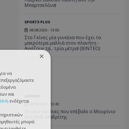
Μπαρτσελόνα!
SPORTS PLUS
08.08.2026 - 13:00
Στο Γκίνες μία γυναίκα που έχει τα
μακρύτερα μαλλιά στον πλανήτη -
Αγγίζουν τα... τρία μέτρα! (ΒΙΝΤΕΟ)
×
για να
 επεξεργαζόμαστε
δεδομένα
εων και
ΔΙΕΘΝΗ
884)
ενδέχεται
08.08.2026 - 12:43
Οι νέοι κανόνες που επέβαλε ο Μουρίνιο
τηριστικών
στη Ρεάλ Μαδρίτης
ομηθευτές μπορεί
 αντιταχθείτε