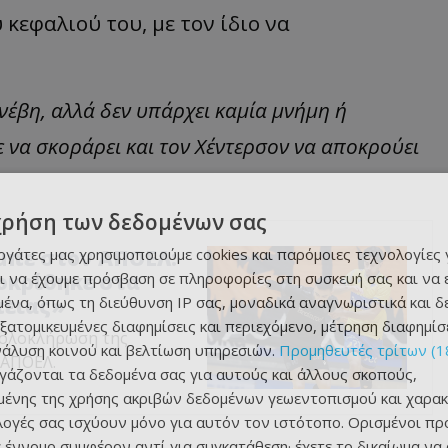
κεφαλιού του, με τον ίδιο να
υνέβη, αλλά δεν υπάρχει καμία μνήμη ή
 να σκοράρει και τον Χέντερσον να αποκρούει
χρήση των δεδομένων σας
εργάτες μας χρησιμοποιούμε cookies και παρόμοιες τεχνολογίες 
έμπε στον ΑΠΟΕΛ:
ι να έχουμε πρόσβαση σε πληροφορίες στη συσκευή σας και να
οκρίθηκε στα
ένα, όπως τη διεύθυνση IP σας, μοναδικά αναγνωριστικά και 
πειας»
εξατομικευμένες διαφημίσεις και περιεχόμενο, μέτρηση διαφημίσ
ν ολοκλήρωση της
νάλυση κοινού και βελτίωση υπηρεσιών.
Προμηθευτές τρίτων (1
 ΑΠΟΕΛ.
ργάζονται τα δεδομένα σας για αυτούς και άλλους σκοπούς,
ένης της χρήσης ακριβών δεδομένων γεωεντοπισμού και χαρακ
ιλογές σας ισχύουν μόνο για αυτόν τον ιστότοπο. Ορισμένοι πρ
 έννομο συμφέρον αντί για συγκατάθεση· έχετε το δικαίωμα να