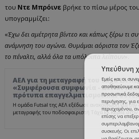
του
Ντε Μπρόινε
βρήκε το πίσω μέρος του 
υπογραμμίζει:
«
Έχω δει αμέτρητα βίντεο και κάπως ξέρω τι σ
ανάμνηση του αγώνα. Θυμάμαι αόριστα τον Έζε
το πέναλτι, αλλά όλα τα υπόλοιπα λείπουν
».
Υπεύθυνη 
Εμείς και οι συν
ΑΕΛ για τη μεταγραφή του Τάχα Ελ Κ
αποθηκεύουμε κα
«Συμφέρουσα συμφωνία - Δεν ανταπ
προσωπικά δεδομ
πρότυπα επαγγελματισμού και συνέ
περιήγησης, για 
Η ομάδα Futsal της ΑΕΛ εξέδωσε ανακοίνωση για τη
περιεχομένου, α
μεταγραφής του ποδοσφαιριστή Τάχα Ελ Κέμπε στον
επίσης να επεξε
συμπεριλαμβανομ
συσκευής. Οι επ
να βασίζονται σε