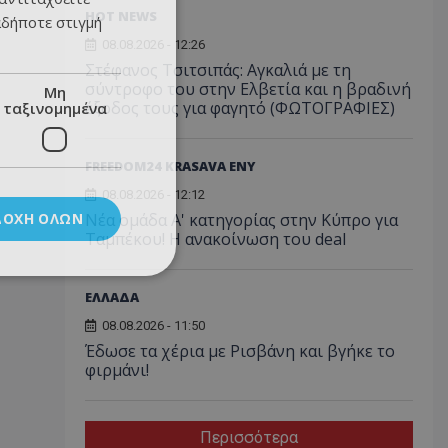
HOT NEWS
αδήποτε στιγμή
08.08.2026 - 12:26
Στέφανος Τσιτσιπάς: Αγκαλιά με τη
σύντροφο του στην Ελβετία και η βραδινή
Μη
έξοδος τους για φαγητό (ΦΩΤΟΓΡΑΦΙΕΣ)
ταξινομημένα
FREEDOM24 KRASAVA ΕΝΥ
08.08.2026 - 12:12
ΔΟΧΉ ΌΛΩΝ
Νέα ομάδα Α' κατηγορίας στην Κύπρο για
Ταμπέκου! Η ανακοίνωση του deal
ΕΛΛΑΔΑ
08.08.2026 - 11:50
Έδωσε τα χέρια με Ρισβάνη και βγήκε το
φιρμάνι!
Περισσότερα