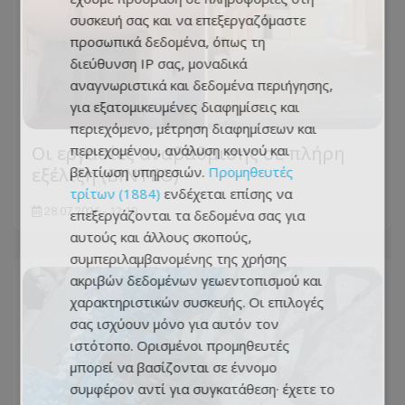
συσκευή σας και να επεξεργαζόμαστε
προσωπικά δεδομένα, όπως τη
διεύθυνση IP σας, μοναδικά
αναγνωριστικά και δεδομένα περιήγησης,
για εξατομικευμένες διαφημίσεις και
περιεχόμενο, μέτρηση διαφημίσεων και
περιεχομένου, ανάλυση κοινού και
Οι εργασίες αναβάθμισης σε πλήρη
βελτίωση υπηρεσιών.
Προμηθευτές
εξέλιξη (BINTEO)
τρίτων (1884)
ενδέχεται επίσης να
28.07.2026 - 12:19
επεξεργάζονται τα δεδομένα σας για
αυτούς και άλλους σκοπούς,
συμπεριλαμβανομένης της χρήσης
ακριβών δεδομένων γεωεντοπισμού και
χαρακτηριστικών συσκευής. Οι επιλογές
σας ισχύουν μόνο για αυτόν τον
ιστότοπο. Ορισμένοι προμηθευτές
μπορεί να βασίζονται σε έννομο
συμφέρον αντί για συγκατάθεση· έχετε το