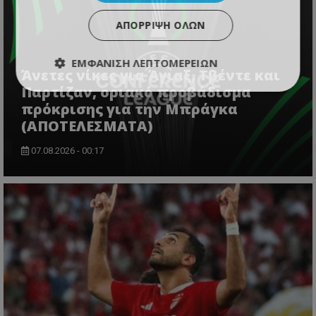
ΑΠΌΡΡΙΨΗ ΌΛΩΝ
ΕΜΦΆΝΙΣΗ ΛΕΠΤΟΜΕΡΕΙΏΝ
Άνετες νίκες για Άγιαξ, Τβέντε και
Παρτίζαν, οριακό προβάδισμα
πρόκρισης για την Μπράγκα
(ΑΠΟΤΕΛΕΣΜΑΤΑ)
07.08.2026 - 00:17