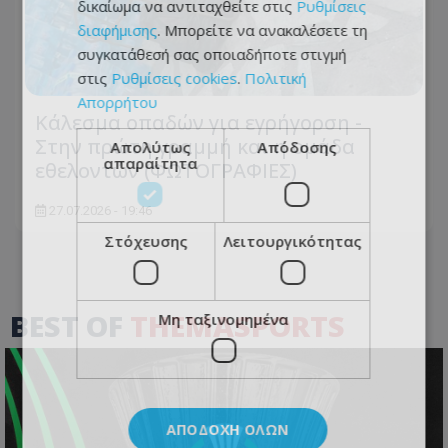
δικαίωμα να αντιταχθείτε στις
Ρυθμίσεις
διαφήμισης
. Μπορείτε να ανακαλέσετε τη
συγκατάθεσή σας οποιαδήποτε στιγμή
στις
Ρυθμίσεις cookies
.
Πολιτική
Απορρήτου
Κάλεσμα οπαδών για εγρήγορση -
Στην πρώτη γραμμή και η ομάδα
Απολύτως
Απόδοσης
απαραίτητα
εθελοντών (ΦΩΤΟΓΡΑΦΙΕΣ)
27.07.2026 - 19:46
Στόχευσης
Λειτουργικότητας
BEST OF
THEMASPORTS
Μη ταξινομημένα
ΑΠΟΔΟΧΉ ΌΛΩΝ