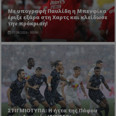
Με υπογραφή Παυλίδη η Μπενφίκα
έριξε εξάρα στη Χαρτς και κλείδωσε
την πρόκριση!
07.08.2026 - 00:08
ΣΤΙΓΜΙΟΤΥΠΑ: Η ήττα της Πάφου