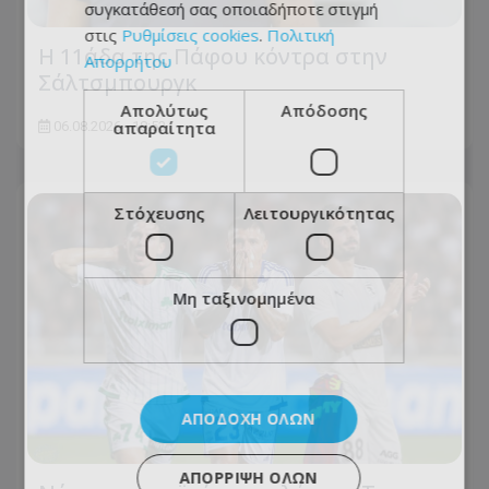
συγκατάθεσή σας οποιαδήποτε στιγμή
στις
Ρυθμίσεις cookies
.
Πολιτική
Η 11άδα της Πάφου κόντρα στην
Απορρήτου
Σάλτσμπουργκ
Απολύτως
Απόδοσης
απαραίτητα
06.08.2026 - 18:53
Στόχευσης
Λειτουργικότητας
Μη ταξινομημένα
ΑΠΟΔΟΧΉ ΌΛΩΝ
ΑΠΌΡΡΙΨΗ ΌΛΩΝ