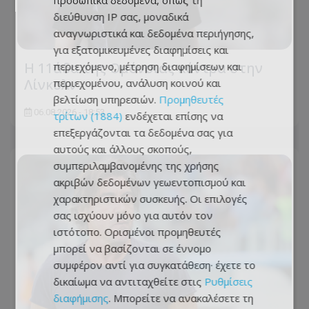
προσωπικά δεδομένα, όπως τη
διεύθυνση IP σας, μοναδικά
αναγνωριστικά και δεδομένα περιήγησης,
για εξατομικευμένες διαφημίσεις και
Η 11άδα της Ομόνοιας κόντρα στην
περιεχόμενο, μέτρηση διαφημίσεων και
Λίνκολν
περιεχομένου, ανάλυση κοινού και
βελτίωση υπηρεσιών.
Προμηθευτές
06.08.2026 - 18:53
τρίτων (1884)
ενδέχεται επίσης να
επεξεργάζονται τα δεδομένα σας για
αυτούς και άλλους σκοπούς,
συμπεριλαμβανομένης της χρήσης
ακριβών δεδομένων γεωεντοπισμού και
χαρακτηριστικών συσκευής. Οι επιλογές
σας ισχύουν μόνο για αυτόν τον
ιστότοπο. Ορισμένοι προμηθευτές
μπορεί να βασίζονται σε έννομο
συμφέρον αντί για συγκατάθεση· έχετε το
δικαίωμα να αντιταχθείτε στις
Ρυθμίσεις
διαφήμισης
. Μπορείτε να ανακαλέσετε τη