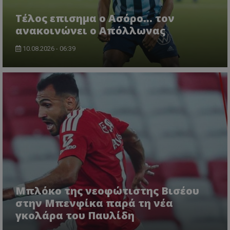
Tέλος επισημα ο Ασόρο... τον
ανακοινώνει ο Απόλλωνας
10.08.2026 - 06:39
Μπλόκο της νεοφώτιστης Βισέου
στην Μπενφίκα παρά τη νέα
γκολάρα του Παυλίδη