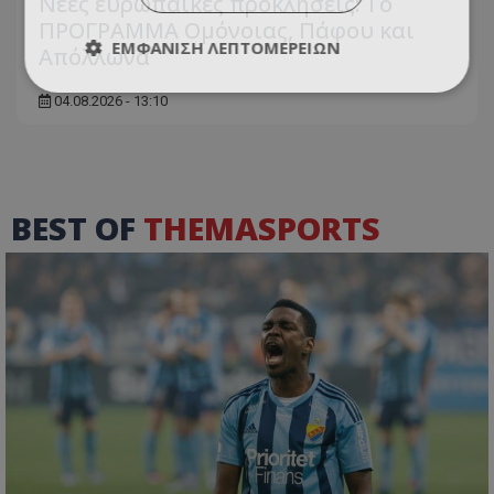
Νέες ευρωπαϊκές προκλήσεις: Το
ΠΡΟΓΡΑΜΜΑ Ομόνοιας, Πάφου και
ΕΜΦΆΝΙΣΗ ΛΕΠΤΟΜΕΡΕΙΏΝ
Απόλλωνα
04.08.2026 - 13:10
BEST OF
THEMASPORTS