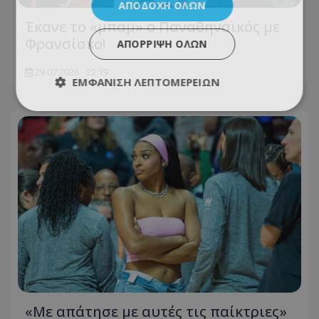
ΑΠΟΔΟΧΉ ΌΛΩΝ
Έκανε το «μπαμ» ο Παναθηναϊκός με
Φρανσίσκο!
ΑΠΌΡΡΙΨΗ ΌΛΩΝ
29.07.2026 - 22:19
ΕΜΦΆΝΙΣΗ ΛΕΠΤΟΜΕΡΕΙΏΝ
«Με απάτησε με αυτές τις παίκτριες»