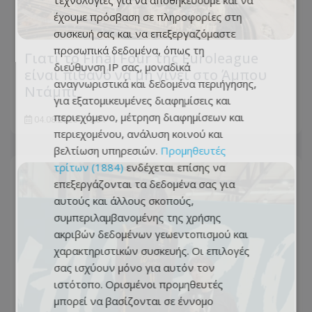
τεχνολογίες για να αποθηκεύουμε και να
έχουμε πρόσβαση σε πληροφορίες στη
συσκευή σας και να επεξεργαζόμαστε
προσωπικά δεδομένα, όπως τη
Γιατί το Final Four της Euroleague
διεύθυνση IP σας, μοναδικά
είναι πιθανό να μη γίνει στο Άμπου
αναγνωριστικά και δεδομένα περιήγησης,
Ντάμπι
για εξατομικευμένες διαφημίσεις και
περιεχόμενο, μέτρηση διαφημίσεων και
04.08.2026 - 19:31
περιεχομένου, ανάλυση κοινού και
βελτίωση υπηρεσιών.
Προμηθευτές
τρίτων (1884)
ενδέχεται επίσης να
επεξεργάζονται τα δεδομένα σας για
αυτούς και άλλους σκοπούς,
συμπεριλαμβανομένης της χρήσης
ακριβών δεδομένων γεωεντοπισμού και
χαρακτηριστικών συσκευής. Οι επιλογές
σας ισχύουν μόνο για αυτόν τον
ιστότοπο. Ορισμένοι προμηθευτές
μπορεί να βασίζονται σε έννομο