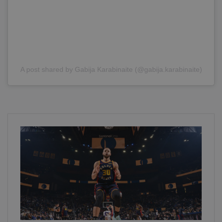
A post shared by Gabija Karabinaite (@gabija.karabinaite)