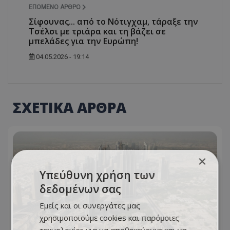
ΕΠΌΜΕΝΟ ΆΡΘΡΟ
Σίφουνας... από το Νότιγχαμ, τάραξε την
Τσέλσι με τριάρα και τη βάζει σε
μπελάδες για την Ευρώπη!
04.05.2026 - 19:14
ΣΧΕΤΙΚΑ ΑΡΘΡΑ
×
Υπεύθυνη χρήση των
δεδομένων σας
Εμείς και οι συνεργάτες μας
χρησιμοποιούμε cookies και παρόμοιες