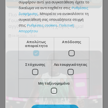
συμφέρον αντί για συγκατάθεση· έχετε το
δικαίωμα να αντιταχθείτε στις
Ρυθμίσεις
διαφήμισης
. Μπορείτε να ανακαλέσετε τη
Πιο «εξωγήινος» από τον
συγκατάθεσή σας οποιαδήποτε στιγμή
Γουεμπανιάμα: Ο 18χρονος που
στις
Ρυθμίσεις cookies
.
Πολιτική
αγγίζει τη στεφάνη χωρίς άλμα!
Απορρήτου
04.08.2026 - 15:41
Απολύτως
Απόδοσης
απαραίτητα
Στόχευσης
Λειτουργικότητας
Μη ταξινομημένα