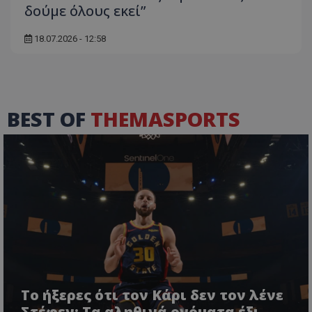
δούμε όλους εκεί”
18.07.2026 - 12:58
BEST OF
THEMASPORTS
Το ήξερες ότι τον Κάρι δεν τον λένε
Στέφεν; Τα αληθινά ονόματα έξι