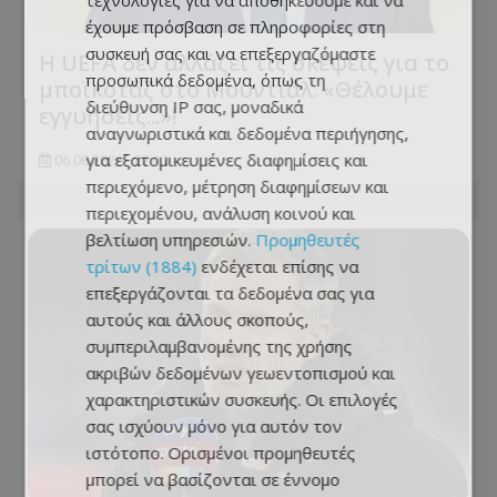
τεχνολογίες για να αποθηκεύουμε και να
έχουμε πρόσβαση σε πληροφορίες στη
συσκευή σας και να επεξεργαζόμαστε
Η UEFA δεν αλλάζει τις σκέψεις για το
προσωπικά δεδομένα, όπως τη
μποϊκοτάζ στο Μουντιάλ: «Θέλουμε
διεύθυνση IP σας, μοναδικά
εγγυήσεις...»!
αναγνωριστικά και δεδομένα περιήγησης,
για εξατομικευμένες διαφημίσεις και
06.08.2026 - 22:11
περιεχόμενο, μέτρηση διαφημίσεων και
περιεχομένου, ανάλυση κοινού και
βελτίωση υπηρεσιών.
Προμηθευτές
τρίτων (1884)
ενδέχεται επίσης να
επεξεργάζονται τα δεδομένα σας για
αυτούς και άλλους σκοπούς,
συμπεριλαμβανομένης της χρήσης
ακριβών δεδομένων γεωεντοπισμού και
χαρακτηριστικών συσκευής. Οι επιλογές
σας ισχύουν μόνο για αυτόν τον
ιστότοπο. Ορισμένοι προμηθευτές
μπορεί να βασίζονται σε έννομο