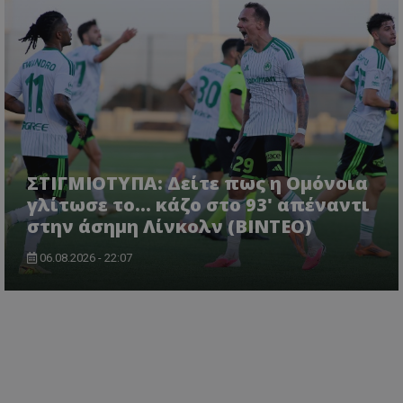
ΣΤΙΓΜΙΟΤΥΠΑ: Δείτε πως η Ομόνοια
γλίτωσε το... κάζο στο 93' απέναντι
στην άσημη Λίνκολν (ΒΙΝΤΕΟ)
06.08.2026 - 22:07