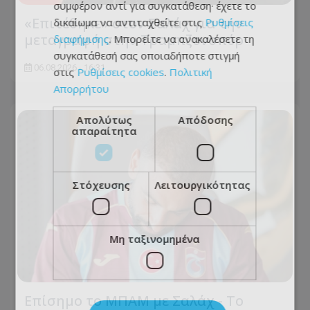
συμφέρον αντί για συγκατάθεση· έχετε το
«Επιτέθηκε» στον Σαλάχ για την
δικαίωμα να αντιταχθείτε στις
Ρυθμίσεις
μεταγραφή στην Τραμπζονσπόρ
διαφήμισης
. Μπορείτε να ανακαλέσετε τη
συγκατάθεσή σας οποιαδήποτε στιγμή
06.08.2026 - 16:31
στις
Ρυθμίσεις cookies
.
Πολιτική
Απορρήτου
Απολύτως
Απόδοσης
απαραίτητα
Στόχευσης
Λειτουργικότητας
Μη ταξινομημένα
Επίσημο το ΜΠΑΜ με Σαλάχ - Το