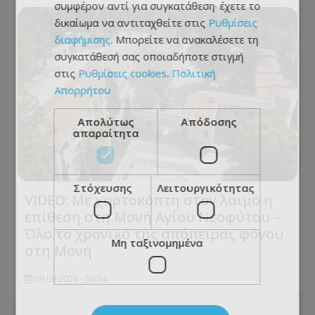
συμφέρον αντί για συγκατάθεση· έχετε το
δικαίωμα να αντιταχθείτε στις
Ρυθμίσεις
διαφήμισης
. Μπορείτε να ανακαλέσετε τη
συγκατάθεσή σας οποιαδήποτε στιγμή
στις
Ρυθμίσεις cookies
.
Πολιτική
Απορρήτου
Απολύτως
Απόδοσης
απαραίτητα
Στόχευσης
Λειτουργικότητας
VIDEO: Με χαρτοκόπτη στον λαιμό η
επίθεση στη Μονή Αγίου Νεοφύτου –
Όλο το χρονικό της απόπειρας φόνου
Μη ταξινομημένα
στη Μονή
09.08.2026 - 09:34