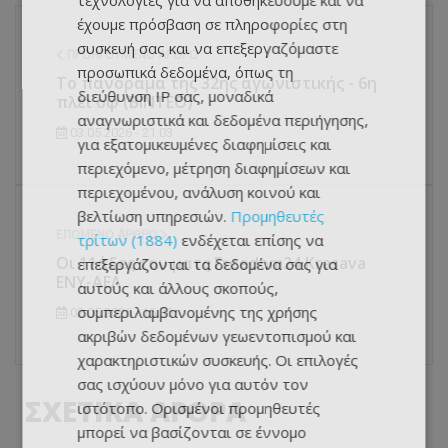
τεχνολογίες για να αποθηκεύουμε και να
έχουμε πρόσβαση σε πληροφορίες στη
συσκευή σας και να επεξεργαζόμαστε
ΠΡΟΗΓΟΎΜΕΝΟ ΆΡΘΡΟ
προσωπικά δεδομένα, όπως τη
Το πανόραμα της 32ης αγωνιστικής - 6η
διεύθυνση IP σας, μοναδικά
πλέι οφ (BINTEO)
αναγνωριστικά και δεδομένα περιήγησης,
03.05.2026 - 21:03
για εξατομικευμένες διαφημίσεις και
περιεχόμενο, μέτρηση διαφημίσεων και
περιεχομένου, ανάλυση κοινού και
βελτίωση υπηρεσιών.
Προμηθευτές
ΕΠΌΜΕΝΟ ΆΡΘΡΟ
τρίτων (1884)
ενδέχεται επίσης να
Οι 11άδες του ματς Freedom24 Krasava
επεξεργάζονται τα δεδομένα σας για
ΕΝΥ-ΑΕΛ
αυτούς και άλλους σκοπούς,
συμπεριλαμβανομένης της χρήσης
02.05.2026 - 15:36
ακριβών δεδομένων γεωεντοπισμού και
χαρακτηριστικών συσκευής. Οι επιλογές
σας ισχύουν μόνο για αυτόν τον
ΣΧΕΤΙΚΑ ΑΡΘΡΑ
ιστότοπο. Ορισμένοι προμηθευτές
μπορεί να βασίζονται σε έννομο