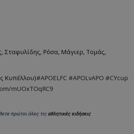
 Σταφυλίδης, Ρόσα, Μάγιερ, Τομάς,
ός Κυπέλλου)
#APOELFC
#APOLvAPO
#CYcup
r.com/mUOxTOqRC9
θετε πρώτοι όλες τις
αθλητικές ειδήσεις