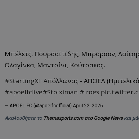
Μπέλετς, Πουρσαϊτίδης, Μπρόρσον, Λαΐφης,
Ολαγίνκα, Μαντσίνι, Κούτσακος.
#StartingXI
: Απόλλωνας - ΑΠΟΕΛ (Ημιτελικ
#apoelfclive
#Stoiximan
#iroes
pic.twitte
— APOEL FC (@apoelfcofficial)
April 22, 2026
Ακολουθήστε το
Themasports.com στο Google News
και μά