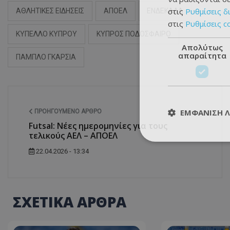
στις
Ρυθμίσεις δ
ΑΘΛΗΤΙΚΕΣ ΕΙΔΗΣΕΙΣ
ΑΠΟΕΛ
ΕΝΔΕΚΑΔΑ
στις
Ρυθμίσεις c
ΚΥΠΕΛΛΟ ΚΥΠΡΟΥ
ΚΥΠΡΟΣ ΠΟΔΟΣΦΑΙΡΟ
Απολύτως
απαραίτητα
ΠΑΜΠΛΟ ΓΚΑΡΣΙΑ
ΕΜΦΆΝΙΣΗ 
ΠΡΟΗΓΟΎΜΕΝΟ ΆΡΘΡΟ
Futsal: Nέες ημερομηνίες για τους
τελικούς ΑΕΛ – ΑΠΟΕΛ
22.04.2026 - 13:34
ΣΧΕΤΙΚΑ ΑΡΘΡΑ