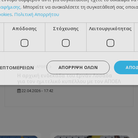
ιαφήμισης
. Μπορείτε να ανακαλέσετε τη συγκατάθεσή σας οποι
ookies
.
Πολιτική Απορρήτου
Απόδοσης
Στόχευσης
Λειτουργικότητας
ΛΕΠΤΟΜΕΡΕΙΏΝ
ΑΠΌΡΡΙΨΗ ΌΛΩΝ
ΑΠΟ
ΕΠΌΜΕΝΟ ΆΡΘΡΟ
Η αρχική ενδεκάδα του Ερνάν Λοσάδα
για τον ημιτελικό κυπέλλου με τον ΑΠΟΕΛ
22.04.2026 - 17:42