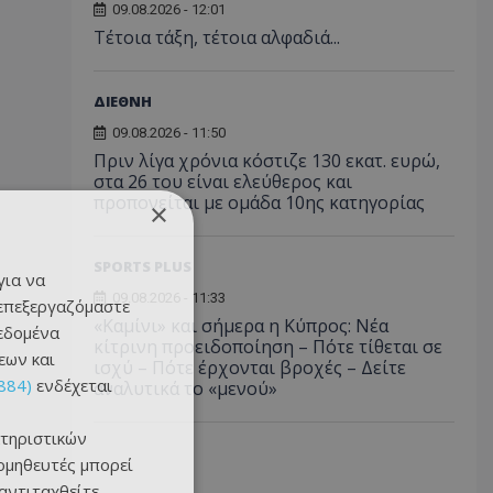
09.08.2026 - 12:01
Τέτοια τάξη, τέτοια αλφαδιά...
ΔΙΕΘΝΗ
09.08.2026 - 11:50
Πριν λίγα χρόνια κόστιζε 130 εκατ. ευρώ,
στα 26 του είναι ελεύθερος και
προπονείται με ομάδα 10ης κατηγορίας
×
SPORTS PLUS
για να
09.08.2026 - 11:33
 επεξεργαζόμαστε
«Καμίνι» και σήμερα η Κύπρος: Νέα
δεδομένα
κίτρινη προειδοποίηση – Πότε τίθεται σε
εων και
ισχύ – Πότε έρχονται βροχές – Δείτε
884)
ενδέχεται
αναλυτικά το «μενού»
τηριστικών
ομηθευτές μπορεί
 αντιταχθείτε