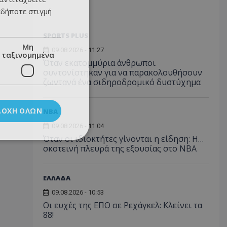
αδήποτε στιγμή
SPORTS PLUS
Μη
09.08.2026 - 11:27
ταξινομημένα
Όταν εκατομμύρια άνθρωποι
συντονίστηκαν για να παρακολουθήσουν
ζωντανά ένα σιδηροδρομικό δυστύχημα
ΔΟΧΉ ΌΛΩΝ
NBA
09.08.2026 - 11:04
Όταν οι ιδιοκτήτες γίνονται η είδηση: Η…
σκοτεινή πλευρά της εξουσίας στο NBA
ΕΛΛΑΔΑ
09.08.2026 - 10:53
Οι ευχές της ΕΠΟ σε Ρεχάγκελ: Κλείνει τα
88!