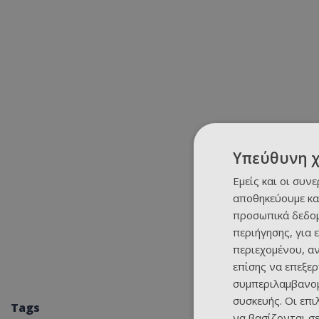
Υπεύθυνη 
Εμείς και οι συν
αποθηκεύουμε κα
προσωπικά δεδομ
περιήγησης, για 
περιεχομένου, α
επίσης να επεξε
συμπεριλαμβανομ
συσκευής. Οι επ
Tags
να βασίζονται σε