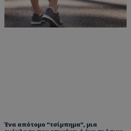
Ένα απότομο “τσίμπημα”, μια