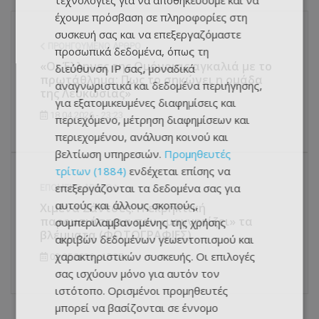
τεχνολογίες για να αποθηκεύουμε και να
έχουμε πρόσβαση σε πληροφορίες στη
συσκευή σας και να επεξεργαζόμαστε
ΠΡΟΗΓΟΎΜΕΝΟ ΆΡΘΡΟ
προσωπικά δεδομένα, όπως τη
«Οι Έλληνες της Ομόνοιας αγκαλιά με το
διεύθυνση IP σας, μοναδικά
πρωτάθλημα: Πως το σηκώνει η ομάδα
αναγνωριστικά και δεδομένα περιήγησης,
της Λευκωσίας»
για εξατομικευμένες διαφημίσεις και
18.04.2026 - 23:23
περιεχόμενο, μέτρηση διαφημίσεων και
περιεχομένου, ανάλυση κοινού και
βελτίωση υπηρεσιών.
Προμηθευτές
τρίτων (1884)
ενδέχεται επίσης να
επεξεργάζονται τα δεδομένα σας για
ΕΠΌΜΕΝΟ ΆΡΘΡΟ
αυτούς και άλλους σκοπούς,
Χιμένα Σάντσες: Η εκρηκτική
παρουσιάστρια που «μαγνητίζει» τα
συμπεριλαμβανομένης της χρήσης
βλέμματα (ΦΩΤΟΓΡΑΦΙΕΣ)
ακριβών δεδομένων γεωεντοπισμού και
χαρακτηριστικών συσκευής. Οι επιλογές
02.05.2026 - 15:37
σας ισχύουν μόνο για αυτόν τον
ιστότοπο. Ορισμένοι προμηθευτές
μπορεί να βασίζονται σε έννομο