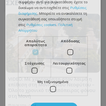
ΣΧΕΤΙΚΑ ΑΡΘΡΑ
συμφέρον αντί για συγκατάθεση· έχετε το
δικαίωμα να αντιταχθείτε στις
Ρυθμίσεις
διαφήμισης
. Μπορείτε να ανακαλέσετε τη
συγκατάθεσή σας οποιαδήποτε στιγμή
στις
Ρυθμίσεις cookies
.
Πολιτική
Απορρήτου
Απολύτως
Απόδοσης
απαραίτητα
Στόχευσης
Λειτουργικότητας
VIDEO: Με χαρτοκόπτη στον λαιμό η
Μη ταξινομημένα
επίθεση στη Μονή Αγίου Νεοφύτου –
Όλο το χρονικό της απόπειρας φόνου
στη Μονή
09.08.2026 - 09:34