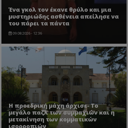
Ένα γκολ τον έκανε θρύλο και μια
μυστηριώδης ασθένεια απείλησε να
του πάρει τα πάντα
09.08.2026 - 12:36
Η προεδρική μάχη άρχισε- Το
μεγάλο παζλ των συμμαχιών και η
μετακίνηση των κομματικών
ισορροπιών