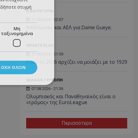
αδήποτε στιγμή
Α ΚΑΤΗΓΟΡΙΑ
07.08.2026 - 22:07
Απόλλωνας και ΑΕΛ για Dame Gueye;
Μη
ταξινομημένα
SPORTS PLUS
07.08.2026 - 21:59
Γιατί το 2026 αρχίζει να μοιάζει με το 1929
ΔΟΧΉ ΌΛΩΝ
ΕΛΛΑΔΑ / ΕΥΡΩΠΗ
07.08.2026 - 21:36
Ολυμπιακός και Παναθηναϊκός είναι ο
«τρόμος» της EuroLeague
Περισσότερα