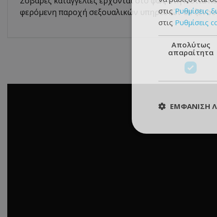
Σοβαρές καταγγελίες έρχονται στο φως στη Νότια Κο
στις
Ρυθμίσεις δ
φερόμενη παροχή σεξουαλικών υπηρεσιών σε ξένους
στις
Ρυθμίσεις c
Απολύτως
απαραίτητα
ΕΜΦΆΝΙΣΗ 