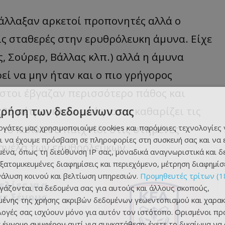
 άλλαξαν αρκετοί προπονητές αλλά ο
ς σταθερές στην ερυθρόλευκη άμυνα. Είχε
, Σούρερ, Βάλλας κλπ.) αλλά η άμυνα
ί να μην ήταν και ο πιο γρήγορος
στοι έβγαζαν περισσότερο πάθος και
5 μέτρα, ήταν εκεί για να καθαρίζει τις
χρήση των δεδομένων σας
το καλό του παιχνίδι στις στημένες
εργάτες μας χρησιμοποιούμε cookies και παρόμοιες τεχνολογίες 
ι να έχουμε πρόσβαση σε πληροφορίες στη συσκευή σας και να
φανέλα των ερυθρόλευκων.
ένα, όπως τη διεύθυνση IP σας, μοναδικά αναγνωριστικά και 
εξατομικευμένες διαφημίσεις και περιεχόμενο, μέτρηση διαφημίσ
νάλυση κοινού και βελτίωση υπηρεσιών.
Προμηθευτές τρίτων (1
ελίες για
ργάζονται τα δεδομένα σας για αυτούς και άλλους σκοπούς,
ε ξένους
ένης της χρήσης ακριβών δεδομένων γεωεντοπισμού και χαρακ
ιλογές σας ισχύουν μόνο για αυτόν τον ιστότοπο. Ορισμένοι πρ
 έννομο συμφέρον αντί για συγκατάθεση· έχετε το δικαίωμα να