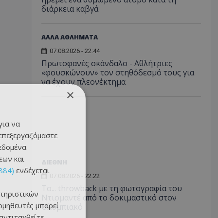
διάρκεια καβγά
ΑΛΛΑ ΑΘΛΗΜΑΤΑ
07.08.2026 - 22:44
Πρωτοφανές σκάνδαλο - Aθλήτριες
«φουσκώνουν» τον στηθόδεσμό τους για
να έχουν πλεονέκτημα
×
για να
 επεξεργαζόμαστε
δεδομένα
εων και
ΔΙΕΘΝΗ
884)
ενδέχεται
07.08.2026 - 22:22
Το... throwback με τη φωτογραφία του
τηριστικών
Ντιομαντέ από το δοκιμαστικό στον
ομηθευτές μπορεί
Ολυμπιακό
 αντιταχθείτε