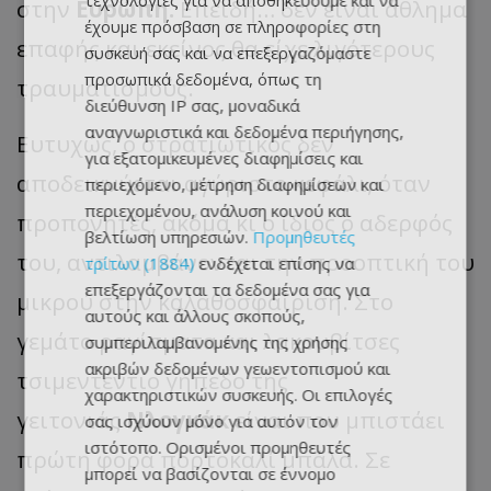
τεχνολογίες για να αποθηκεύουμε και να
στην
Ευρώπη.
Επειδή… δεν είναι άθλημα
έχουμε πρόσβαση σε πληροφορίες στη
επαφής και εκείνος θα είχε λιγότερους
συσκευή σας και να επεξεργαζόμαστε
προσωπικά δεδομένα, όπως τη
τραυματισμούς.
διεύθυνση IP σας, μοναδικά
αναγνωριστικά και δεδομένα περιήγησης,
Ευτυχώς, ο στρατιωτικός δεν
για εξατομικευμένες διαφημίσεις και
αποδεικνύεται αγύριστο κεφάλι, όταν
περιεχόμενο, μέτρηση διαφημίσεων και
περιεχομένου, ανάλυση κοινού και
προπονητές, ακόμα κι ο ίδιος ο αδερφός
βελτίωση υπηρεσιών.
Προμηθευτές
του, αντιλαμβάνονται την προοπτική του
τρίτων (1884)
ενδέχεται επίσης να
επεξεργάζονται τα δεδομένα σας για
μικρού στην καλαθοσφαίριση. Στο
αυτούς και άλλους σκοπούς,
γεμάτο ραγίσματα και λακουβίτσες
συμπεριλαμβανομένης της χρήσης
ακριβών δεδομένων γεωεντοπισμού και
τσιμεντέντιο γήπεδο της
χαρακτηριστικών συσκευής. Οι επιλογές
γειτονιάς
Νλογκάκ
είναι που μπιστάει
σας ισχύουν μόνο για αυτόν τον
ιστότοπο. Ορισμένοι προμηθευτές
πρώτη φορά πορτοκαλί μπάλα. Σε
μπορεί να βασίζονται σε έννομο