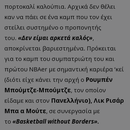
πορτοκαλί καλούπια. Αρχικά δεν θέλει
καν να πάει σε ένα καμπ που τον έχει
στείλει συστημένο ο προπονητής
του.
«Δεν είμαι αρκετά καλός»
,
αποκρίνεται βαριεστημένα. Πρόκειται
για το καμπ του συμπατριώτη του και
πρώτου ΝΒΑer με σημαντική καριέρα ‘κεί
(διότι είχε κάνει την αρχή ο
Ρουμπέν
Μπούμτζε-Μπούμτζε
, τον οποίον
είδαμε και στον
Πανελλήνιο), Λικ Ρισάρ
Μπα α Μούτε
, σε συνεργασία με
το
«Basketball without Borders».