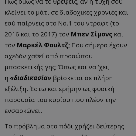
Πώς όμως να το θρέψεις, αν η τύχη σού
κλείνει το μάτι σε διαδοχικές χρονιές και
εσύ παίρνεις στο Νο.1 του ντραφτ (το
2016 και το 2017) τον
Μπεν Σίμονς
και
τον
Μαρκέλ Φουλτζ;
Που σήμερα έχουν
σχεδόν χαθεί από προσώπου
μπασκετικής γης; Όπως και να ‘χει,
η
«διαδικασία»
βρίσκεται σε πλήρη
εξέλιξη. Έστω και ερήμην ως φυσική
παρουσία του κυρίου που πλέον την
ενσαρκώνει.
Το πρόβλημα στο πόδι χρήζει δεύτερης