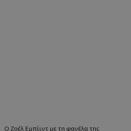
Ο Ζοέλ Εμπίιντ με τη φανέλα της