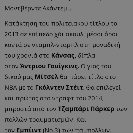
Μοντβέρντε Ακάντεμι.
Κατάκτηση του πολιτειακού τίτλου το
2013 σε επίπεδο χάι σκουλ, μέσοι όροι
κοντά σε νταμπλ-νταμπλ στη μοναδική
του χρονιά στο
Κάνσας,
δίπλα
στον
Άντριου Γουίγκινς.
Ο γιος του
δικού μας
Μίτσελ
θα πάρει τίτλο στο
ΝΒΑ με το
Γκόλντεν Στέιτ.
Θα επιλεγεί
και πρώτος στο ντραφτ του 2014,
μπροστά από τον
Τζαμπάρι Πάρκερ
των
πολλών τραυματισμών. Και
τον
Εμπίιντ
(Νο.3) των πάμπολλων.