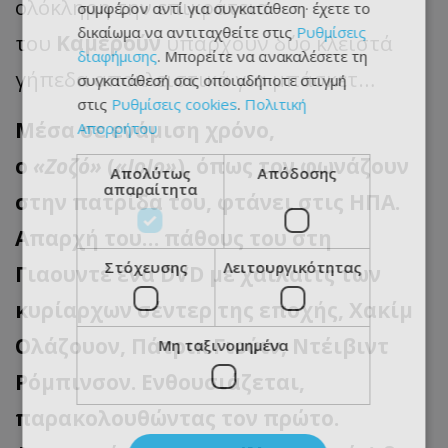
ολόκληρη την επικράτεια
συμφέρον αντί για συγκατάθεση· έχετε το
δικαίωμα να αντιταχθείτε στις
Ρυθμίσεις
του
Καμερούν
υπάρχουν δύο κλειστά
διαφήμισης
. Μπορείτε να ανακαλέσετε τη
γήπεδα αποκλειστικά για μπάσκετ…
συγκατάθεσή σας οποιαδήποτε στιγμή
στις
Ρυθμίσεις cookies
.
Πολιτική
Μέσα σε ενάμιση χρόνο,
Απορρήτου
ο
«Ζοζό»
(
«JoJo»
), όπως τον φωνάζουν
Απολύτως
Απόδοσης
απαραίτητα
στην πατρίδα του, φτάνει στις ΗΠΑ.
Απαρχή του… πάθους του στη
Στόχευσης
Λειτουργικότητας
Γιαουντέ ένα DVD με χάιλαϊτς των
κυρίαρχων σέντερ της εποχής, Χακίμ
Ολάζουον, Πάτρικ Γιούιν, Ντέιβιντ
Μη ταξινομημένα
Ρόμπινσον. Ενθουσιάζεται,
παρακολουθώντας τον πρώτο.