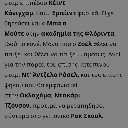
σταρ επιπέδου
Κέιντ
Κάνιγχαμ.
Και…
Εμπίιντ
φυσικά. Είχε
θητεύσει και ο
Μπα α
Μούτε
στην
ακαδημία της Φλόριντα
,
ιδού το κονέ. Μόνο που ο
Ζοέλ
θέλει να
παίξει και θέλει να παίξει… αμέσως. Αντί
για την παρέα του επίσης κατοπινού
σταρ,
Ντ’ Άντζελο Ράσελ
, και του επίσης
ψηλού που θα εμφανιστεί
στην
Οκλαχόμα, Ντακάρι
Τζόνσον,
προτιμά να μεταπηδήσει
σύντομα στο γειτονικό
Ροκ Σκουλ.