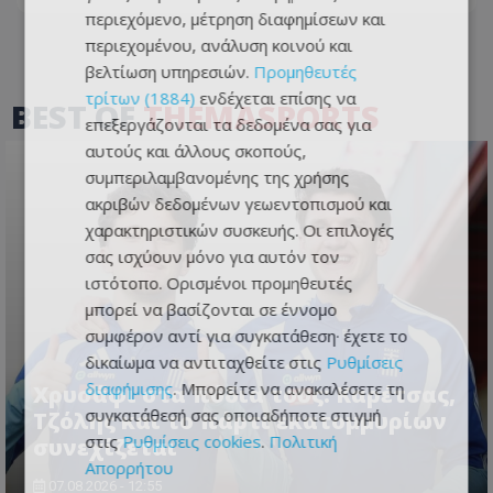
περιεχόμενο, μέτρηση διαφημίσεων και
περιεχομένου, ανάλυση κοινού και
βελτίωση υπηρεσιών.
Προμηθευτές
τρίτων (1884)
ενδέχεται επίσης να
BEST OF
THEMASPORTS
επεξεργάζονται τα δεδομένα σας για
αυτούς και άλλους σκοπούς,
συμπεριλαμβανομένης της χρήσης
ακριβών δεδομένων γεωεντοπισμού και
χαρακτηριστικών συσκευής. Οι επιλογές
σας ισχύουν μόνο για αυτόν τον
ιστότοπο. Ορισμένοι προμηθευτές
μπορεί να βασίζονται σε έννομο
συμφέρον αντί για συγκατάθεση· έχετε το
δικαίωμα να αντιταχθείτε στις
Ρυθμίσεις
διαφήμισης
. Μπορείτε να ανακαλέσετε τη
Χρυσάφι στα πόδια τους: Καρέτσας,
συγκατάθεσή σας οποιαδήποτε στιγμή
Τζόλης και το πάρτι εκατομμυρίων
στις
Ρυθμίσεις cookies
.
Πολιτική
συνεχίζεται
Απορρήτου
07.08.2026 - 12:55