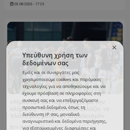
03.08.2026 - 17:25
×
Υπεύθυνη χρήση των
δεδομένων σας
Εμείς και οι συνεργάτες μας
χρησιμοποιούμε cookies και παρόμοιες
τεχνολογίες για να αποθηκεύουμε και να
έχουμε πρόσβαση σε πληροφορίες στη
συσκευή σας και να επεξεργαζόμαστε
«Ήμασταν και λίγο άτυχοι με την
προσωπικά δεδομένα, όπως τη
κλήρωση - Αναγκαστικά αλλάζει το
διεύθυνση IP σας, μοναδικά
πλάνο μας μετά τον αποκλεισμό»
αναγνωριστικά και δεδομένα περιήγησης,
για εξατομικευμένες διαφημίσεις και
03.08.2026 - 12:51