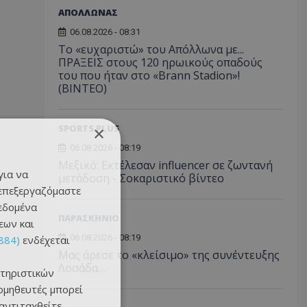
ΑΠΟΛΛΩΝΑΣ
06.08.2026 - 08:31
Το «ευχαριστώ» του Απόλλωνα με...
ΠΡΑΞΕΙΣ στους 120 ηρωικούς οπαδούς
του που ήταν στο «Brann Stadion»!
(ΒΙΝΤΕΟ)
SPORTS PLUS
×
06.08.2026 - 08:19
Μεξικό: Εκτέλεσαν influencer σε ζωντανή
για να
μετάδοση - Σοκαριστικό βίντεο
 επεξεργαζόμαστε
δεδομένα
ΠΑΡΑΣΚΗΝΙΟ
εων και
06.08.2026 - 08:19
884)
ενδέχεται
Μας άρεσε το «κλείσιμο» της συνέντευξης
Λοσάδα…
τηριστικών
ομηθευτές μπορεί
 αντιταχθείτε