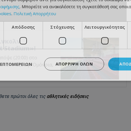
ιαφήμισης
. Μπορείτε να ανακαλέσετε τη συγκατάθεσή σας οποι
ookies
.
Πολιτική Απορρήτου
Απόδοσης
Στόχευσης
Λειτουργικότητας
Λίνκολν
t Stadium»!
πόψε (20:00) στο
ΛΕΠΤΟΜΕΡΕΙΏΝ
ΑΠΌΡΡΙΨΗ ΌΛΩΝ
ΑΠΟ
ίνκολν και την Ομόνοια,
θετε πρώτοι όλες τις
αθλητικές ειδήσεις