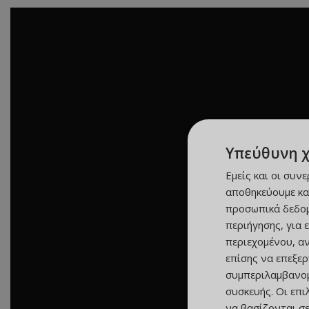
Υπεύθυνη 
Εμείς και οι συν
αποθηκεύουμε κα
προσωπικά δεδομ
περιήγησης, για 
περιεχομένου, α
επίσης να επεξε
συμπεριλαμβανομ
συσκευής. Οι επ
να βασίζονται σε