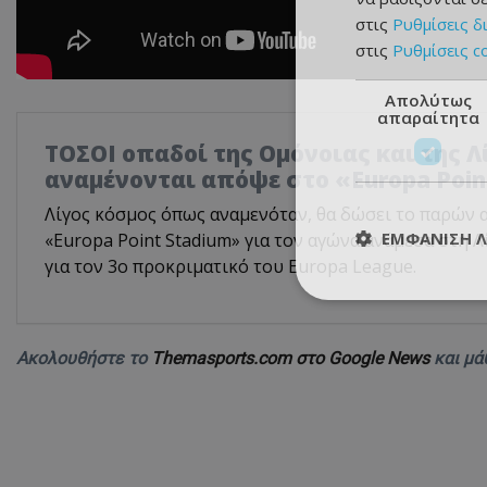
στις
Ρυθμίσεις δ
στις
Ρυθμίσεις c
Απολύτως
απαραίτητα
ΤΟΣΟΙ οπαδοί της Ομόνοιας και της 
αναμένονται απόψε στο «Europa Poin
Λίγος κόσμος όπως αναμενόταν, θα δώσει το παρών α
ΕΜΦΆΝΙΣΗ 
«Europa Point Stadium» για τον αγώνα ανάμεσα στη Λ
για τον 3ο προκριματικό του Europa League.
Ακολουθήστε το
Themasports.com στο Google News
και μά