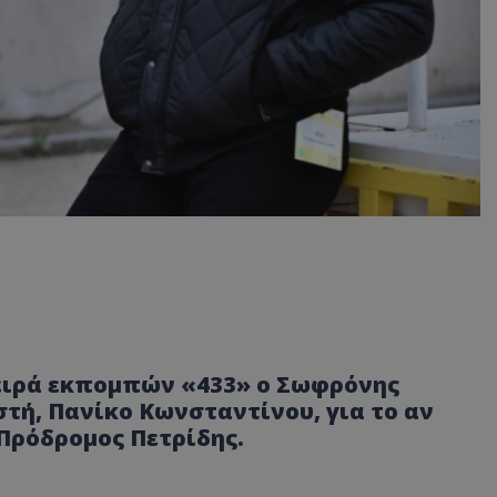
ειρά εκπομπών «433» ο Σωφρόνης
τή, Πανίκο Κωνσταντίνου, για το αν
Πρόδρομος Πετρίδης.