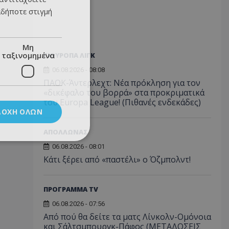
αδήποτε στιγμή
Μη
ταξινομημένα
ΓΙΟΥΡΟΠΑ ΛΙΓΚ
06.08.2026 - 08:08
ΠΑΟΚ-Άντερλεχτ: Νέα πρόκληση για τον
«δικέφαλο του βορρά» στα προκριματικά
του Europa League! (Πιθανές ενδεκάδες)
ΔΟΧΉ ΌΛΩΝ
ΑΠΟΛΛΩΝΑΣ
06.08.2026 - 08:01
Κάτι ξέρει από «παστέλι» ο Όζμπολντ!
ΠΡΟΓΡΑΜΜΑ TV
06.08.2026 - 07:56
Από πού θα δείτε τα ματς Λίνκολν-Ομόνοια
και Σάλτσμπουργκ-Πάφος (ΜΕΤΑΔΟΣΕΙΣ