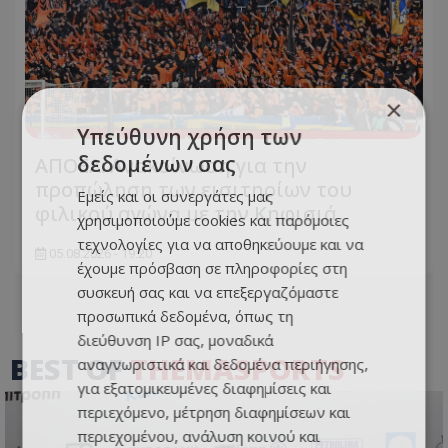
×
Υπεύθυνη χρήση των
δεδομένων σας
ΑΠΟΕΛ: Ανακοίνωση για την
προπώληση των εισιτηρίων του
Εμείς και οι συνεργάτες μας
φιλικού αγώνα με την Κηφισιά
χρησιμοποιούμε cookies και παρόμοιες
τεχνολογίες για να αποθηκεύουμε και να
05.08.2026 - 19:20
έχουμε πρόσβαση σε πληροφορίες στη
συσκευή σας και να επεξεργαζόμαστε
προσωπικά δεδομένα, όπως τη
διεύθυνση IP σας, μοναδικά
BEST OF
THEMASPORTS
αναγνωριστικά και δεδομένα περιήγησης,
για εξατομικευμένες διαφημίσεις και
περιεχόμενο, μέτρηση διαφημίσεων και
περιεχομένου, ανάλυση κοινού και