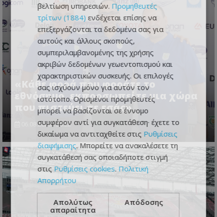
βελτίωση υπηρεσιών.
Προμηθευτές
τρίτων (1884)
ενδέχεται επίσης να
επεξεργάζονται τα δεδομένα σας για
αυτούς και άλλους σκοπούς,
συμπεριλαμβανομένης της χρήσης
ακριβών δεδομένων γεωεντοπισμού και
χαρακτηριστικών συσκευής. Οι επιλογές
«Κάθε φορά που φοράτε το
σας ισχύουν μόνο για αυτόν τον
εθνόσημο, εκπροσωπείτε μια χώρα
ιστότοπο. Ορισμένοι προμηθευτές
που πιστεύει σε εσάς»
μπορεί να βασίζονται σε έννομο
συμφέρον αντί για συγκατάθεση· έχετε το
06.08.2026 - 20:22
δικαίωμα να αντιταχθείτε στις
Ρυθμίσεις
διαφήμισης
. Μπορείτε να ανακαλέσετε τη
συγκατάθεσή σας οποιαδήποτε στιγμή
στις
Ρυθμίσεις cookies
.
Πολιτική
Απορρήτου
Απολύτως
Απόδοσης
απαραίτητα