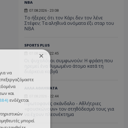
NBA
07.08.2026 - 23:08
Το ήξερες ότι τον Κάρι δεν τον λένε
Στέφεν; Τα αληθινά ονόματα έξι σταρ του
NBA
SPORTS PLUS
×
07.08.2026 - 22:45
Οι ψυχολόγοι συμφωνούν: Η φράση που
ηρεμεί ένα θυμωμένο άτομο κατά τη
διάρκεια καβγά
για να
 επεξεργαζόμαστε
δεδομένα
ΑΛΛΑ ΑΘΛΗΜΑΤΑ
εων και
07.08.2026 - 22:44
884)
ενδέχεται
Πρωτοφανές σκάνδαλο - Aθλήτριες
«φουσκώνουν» τον στηθόδεσμό τους για
τηριστικών
να έχουν πλεονέκτημα
ομηθευτές μπορεί
 αντιταχθείτε