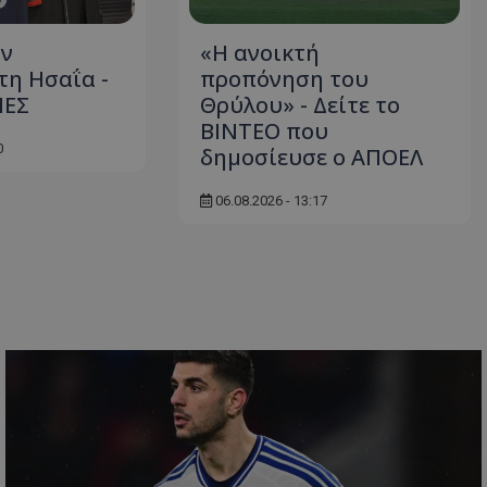
ον
«Η ανοικτή
η Ησαΐα -
προπόνηση του
ΙΕΣ
Θρύλου» - Δείτε το
ΒΙΝΤΕΟ που
0
δημοσίευσε ο ΑΠΟΕΛ
06.08.2026 - 13:17