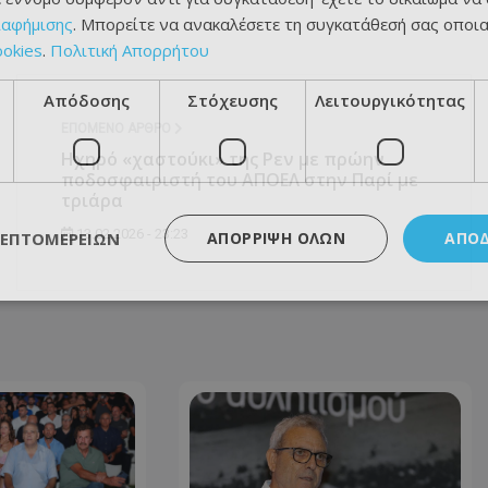
ιαφήμισης
. Μπορείτε να ανακαλέσετε τη συγκατάθεσή σας οποι
ookies
.
Πολιτική Απορρήτου
Απόδοσης
Στόχευσης
Λειτουργικότητας
ΕΠΌΜΕΝΟ ΆΡΘΡΟ
Ηχηρό «χαστούκι» της Ρεν με πρώην
ποδοσφαιριστή του ΑΠΟΕΛ στην Παρί με
τριάρα
13.02.2026 - 23:23
ΛΕΠΤΟΜΕΡΕΙΏΝ
ΑΠΌΡΡΙΨΗ ΌΛΩΝ
ΑΠΟ