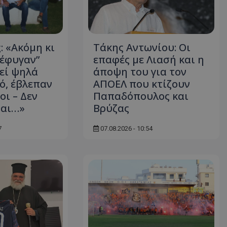
: «Ακόμη κι
Τάκης Αντωνίου: Οι
“έφυγαν”
επαφές με Λιασή και η
κεί ψηλά
άποψη του για τον
ό, έβλεπαν
ΑΠΟΕΛ που κτίζουν
οι – Δεν
Παπαδόπουλος και
ται…»
Βρύζας
7
07.08.2026 - 10:54