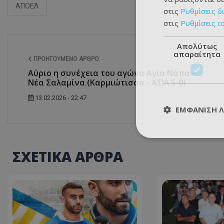
ΑΠΟΕΛ
στις
Ρυθμίσεις δ
στις
Ρυθμίσεις c
Απολύτως
απαραίτητα
ΠΡΟΗΓΟΎΜΕΝΟ ΆΡΘΡΟ
Αύριο η συνέχεια του αγώνα Αγία Νάπα -
Νέα Σαλαμίνα (Καρμιώτισσα - ΑΣΙΛ 5-0)
13.02.2026 - 22:47
ΕΜΦΆΝΙΣΗ 
ΣΧΕΤΙΚΑ ΑΡΘΡΑ