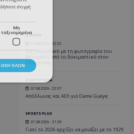
αδήποτε στιγμή
Μη
ταξινομημένα
ΔΙΕΘΝΗ
07.08.2026 - 22:22
Το... throwback με τη φωτογραφία του
Ντιομαντέ από το δοκιμαστικό στον
Ολυμπιακό
ΔΟΧΉ ΌΛΩΝ
Α ΚΑΤΗΓΟΡΙΑ
07.08.2026 - 22:07
Απόλλωνας και ΑΕΛ για Dame Gueye;
SPORTS PLUS
07.08.2026 - 21:59
Γιατί το 2026 αρχίζει να μοιάζει με το 1929