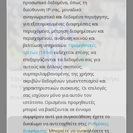
προσωπικά δεδομένα, όπως τη
διεύθυνση IP σας, μοναδικά
αναγνωριστικά και δεδομένα περιήγησης,
για εξατομικευμένες διαφημίσεις και
περιεχόμενο, μέτρηση διαφημίσεων και
περιεχομένου, ανάλυση κοινού και
βελτίωση υπηρεσιών.
Προμηθευτές
τρίτων (1884)
ενδέχεται επίσης να
επεξεργάζονται τα δεδομένα σας για
αυτούς και άλλους σκοπούς,
συμπεριλαμβανομένης της χρήσης
Έδωσε τα χέρια με Ρισβάνη και βγήκε
ακριβών δεδομένων γεωεντοπισμού και
το φιρμάνι!
χαρακτηριστικών συσκευής. Οι επιλογές
σας ισχύουν μόνο για αυτόν τον
08.08.2026 - 11:50
ιστότοπο. Ορισμένοι προμηθευτές
μπορεί να βασίζονται σε έννομο
συμφέρον αντί για συγκατάθεση· έχετε το
δικαίωμα να αντιταχθείτε στις
Ρυθμίσεις
διαφήμισης
. Μπορείτε να ανακαλέσετε τη