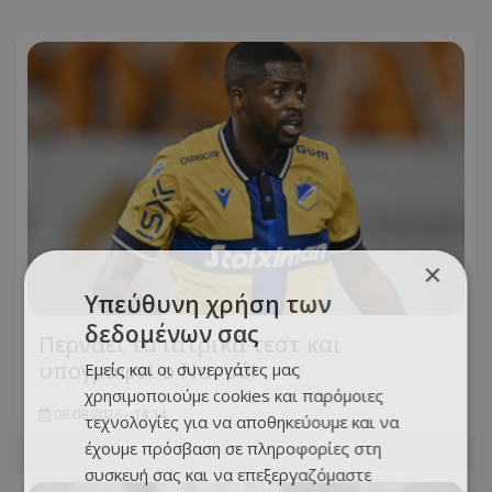
×
Υπεύθυνη χρήση των
δεδομένων σας
Περνάει τα ιατρικά τεστ και
υπογράφει ο Νανού!
Εμείς και οι συνεργάτες μας
χρησιμοποιούμε cookies και παρόμοιες
08.08.2026 - 14:14
τεχνολογίες για να αποθηκεύουμε και να
έχουμε πρόσβαση σε πληροφορίες στη
συσκευή σας και να επεξεργαζόμαστε