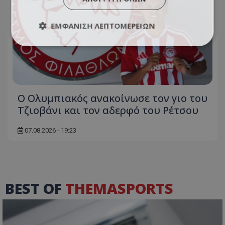
ΕΜΦΆΝΙΣΗ ΛΕΠΤΟΜΕΡΕΙΏΝ
Ο Ολυμπιακός ανακοίνωσε τον γιο του
Τζιοβάνι και τον αδερφό του Ρέτσου
07.08.2026 - 19:23
BEST OF
THEMASPORTS