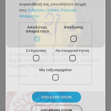
συγκατάθεσή σας οποιαδήποτε στιγμή
στις
Ρυθμίσεις cookies
.
Πολιτική
Απορρήτου
Απολύτως
Απόδοσης
απαραίτητα
Στόχευσης
Λειτουργικότητας
Η οικογένεια της ΑΕΚ Αθηνών δεν
ξεχνά τον Μιχάλη Κατσούρη: «Πάντα,
Παντού, Παρών»
Μη ταξινομημένα
08.08.2026 - 11:32
ΑΠΟΔΟΧΉ ΌΛΩΝ
ΑΠΌΡΡΙΨΗ ΌΛΩΝ