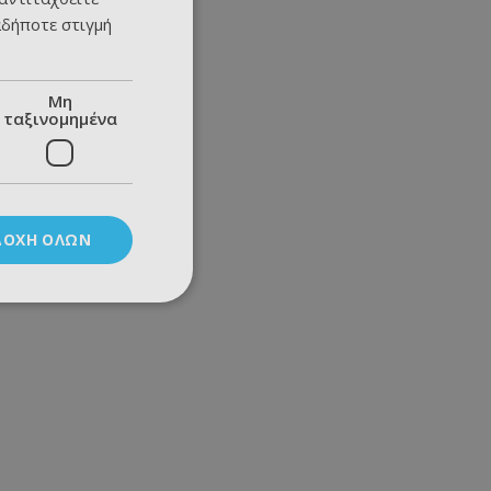
αδήποτε στιγμή
Μη
ταξινομημένα
ΔΟΧΉ ΌΛΩΝ