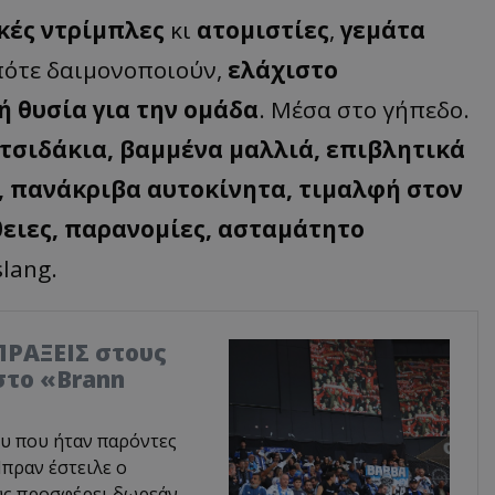
κές ντρίμπλες
κι
ατομιστίες
,
γεμάτα
 πότε δαιμονοποιούν,
ελάχιστο
 θυσία για την ομάδα
. Μέσα στο γήπεδο.
τσιδάκια, βαμμένα μαλλιά, επιβλητικά
ς, πανάκριβα αυτοκίνητα, τιμαλφή στον
θειες, παρανομίες, ασταμάτητο
slang.
ΠΡΑΞΕΙΣ στους
στο «Brann
υ που ήταν παρόντες
Μπραν έστειλε ο
ους προσφέρει δωρεάν