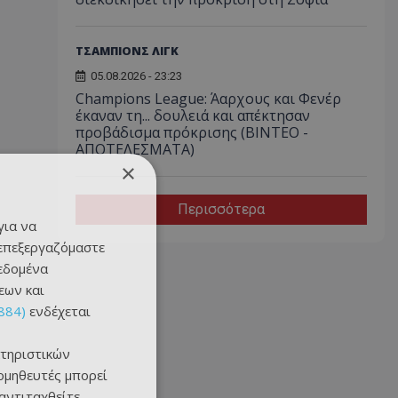
ΤΣΑΜΠΙΟΝΣ ΛΙΓΚ
05.08.2026 - 23:23
Champions League: Άαρχους και Φενέρ
έκαναν τη... δουλειά και απέκτησαν
προβάδισμα πρόκρισης (ΒΙΝΤΕΟ -
ΑΠΟΤΕΛΕΣΜΑΤΑ)
×
Περισσότερα
για να
 επεξεργαζόμαστε
δεδομένα
εων και
884)
ενδέχεται
τηριστικών
ομηθευτές μπορεί
 αντιταχθείτε