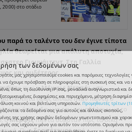
, 20:00) στο στάδιο
υ παρά το ταλέντο του δεν έγινε τίποτα
γγλία θεωρείται μια απόλυτη αποτυχία,
εστερ Γιουνάιτεντ. Στη Γαλλία
χρήση των δεδομένων σας
μος και ουδέτερος.
εργάτες μας χρησιμοποιούμε cookies και παρόμοιες τεχνολογίες 
ι να έχουμε πρόσβαση σε πληροφορίες στη συσκευή σας και να
ardian»
πως ο
Μέμφις Ντεπάι
«σε
ένα, όπως τη διεύθυνση IP σας, μοναδικά αναγνωριστικά και 
εξατομικευμένες διαφημίσεις και περιεχόμενο, μέτρηση διαφημίσ
γματικότητα όμως απλώς ήταν πάντα ο
νάλυση κοινού και βελτίωση υπηρεσιών.
Προμηθευτές τρίτων (1
σσότεροι έσπευδαν να τον σημαδέψουν με το
ργάζονται τα δεδομένα σας για αυτούς και άλλους σκοπούς,
ένης της χρήσης ακριβών δεδομένων γεωεντοπισμού και χαρακ
, ο
Μέμφις
πάντα θυμόταν πως τα δικά
ιλογές σας ισχύουν μόνο για αυτόν τον ιστότοπο. Ορισμένοι πρ
ρετικά. Πως
δραπέτευσε
από
 έννομο συμφέρον αντί για συγκατάθεση· έχετε το δικαίωμα να