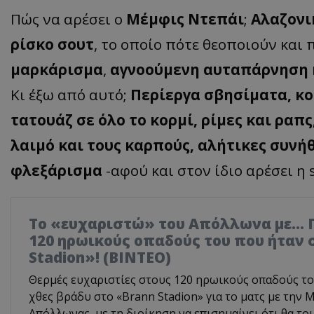
Πώς να αρέσει ο
Μέμφις Ντεπάι
;
Αλαζονι
ρίσκο σουτ
, το οποίο πότε θεοποιούν και
μαρκάρισμα
,
αγνοούμενη αυταπάρνηση ή
Κι έξω από αυτό;
Περίεργα σβησίματα, κο
τατουάζ σε όλο το κορμί, ρίμες και ραπ
λαιμό και τους καρπούς, αλήτικες συνή
φλεξάρισμα
-αφού και στον ίδιο αρέσει η 
Το «ευχαριστώ» του Απόλλωνα με... 
120 ηρωικούς οπαδούς του που ήταν 
Stadion»! (ΒΙΝΤΕΟ)
Θερμές ευχαριστίες στους 120 ηρωικούς οπαδούς το
χθες βράδυ στο «Brann Stadion» για το ματς με την 
Απόλλωνας, με τη διοίκηση να επισημαίνει ότι θα τ