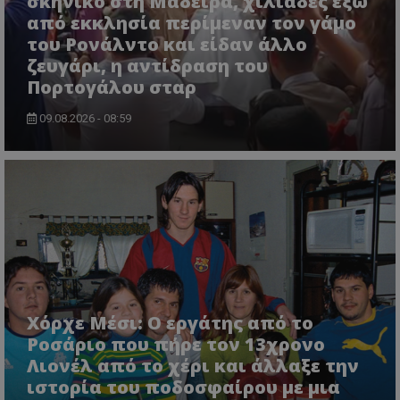
σκηνικό στη Μαδέιρα, χιλιάδες έξω
από εκκλησία περίμεναν τον γάμο
του Ρονάλντο και είδαν άλλο
ζευγάρι, η αντίδραση του
Πορτογάλου σταρ
09.08.2026 - 08:59
Χόρχε Μέσι: Ο εργάτης από το
Ροσάριο που πήρε τον 13χρονο
Λιονέλ από το χέρι και άλλαξε την
ιστορία του ποδοσφαίρου με μια