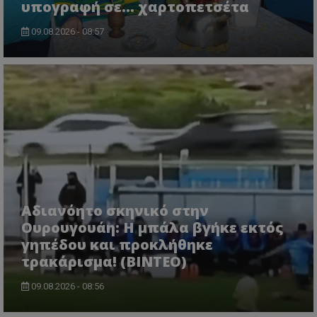
υπογραφή σε... χαρτοπετσέτα
09.08.2026 - 08:57
Αδιανόητο σκηνικό στην
Ουρουγουάη: Η μπάλα βγήκε εκτός
γηπέδου και προκλήθηκε
τρακάρισμα! (BINTEO)
09.08.2026 - 08:56