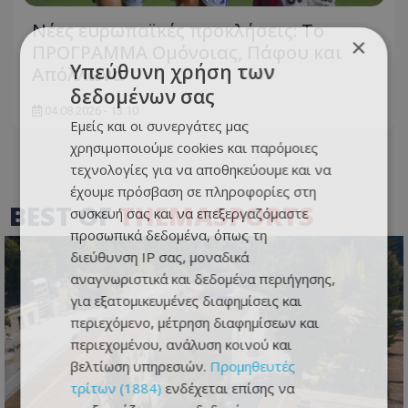
Νέες ευρωπαϊκές προκλήσεις: Το
×
ΠΡΟΓΡΑΜΜΑ Ομόνοιας, Πάφου και
Υπεύθυνη χρήση των
Απόλλωνα
δεδομένων σας
04.08.2026 - 13:10
Εμείς και οι συνεργάτες μας
χρησιμοποιούμε cookies και παρόμοιες
τεχνολογίες για να αποθηκεύουμε και να
έχουμε πρόσβαση σε πληροφορίες στη
BEST OF
THEMASPORTS
συσκευή σας και να επεξεργαζόμαστε
προσωπικά δεδομένα, όπως τη
διεύθυνση IP σας, μοναδικά
αναγνωριστικά και δεδομένα περιήγησης,
για εξατομικευμένες διαφημίσεις και
περιεχόμενο, μέτρηση διαφημίσεων και
περιεχομένου, ανάλυση κοινού και
βελτίωση υπηρεσιών.
Προμηθευτές
τρίτων (1884)
ενδέχεται επίσης να