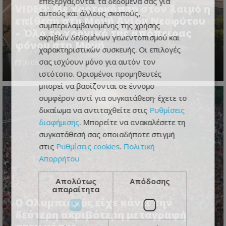
επεξεργάζονται τα δεδομένα σας για
VIDEO: Με χαρτοκόπτη στον λαιμό η
αυτούς και άλλους σκοπούς,
επίθεση στη Μονή Αγίου Νεοφύτου
συμπεριλαμβανομένης της χρήσης
– Όλο το χρονικό της απόπειρας
ακριβών δεδομένων γεωεντοπισμού και
φόνου στη Μονή
χαρακτηριστικών συσκευής. Οι επιλογές
σας ισχύουν μόνο για αυτόν τον
09.08.2026 - 09:34
ιστότοπο. Ορισμένοι προμηθευτές
μπορεί να βασίζονται σε έννομο
συμφέρον αντί για συγκατάθεση· έχετε το
δικαίωμα να αντιταχθείτε στις
Ρυθμίσεις
διαφήμισης
. Μπορείτε να ανακαλέσετε τη
συγκατάθεσή σας οποιαδήποτε στιγμή
στις
Ρυθμίσεις cookies
.
Πολιτική
Απορρήτου
Απολύτως
Απόδοσης
απαραίτητα
Ο Ολυμπιακός είχε κάνει την
δεύτερη ακριβότερη μεταγραφή