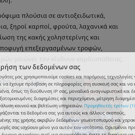
έλη.
Τρόφιμα πλούσια σε αντιοξειδωτικά,
ια, ξηροί καρποί, φρούτα, λαχανικά και
ίωση της κακής χοληστερίνης και
 αποφυγή επεξεργασμένων τροφών,
ρών μειώνει τον κίνδυνο καρδιοπάθειας.
χρήση των δεδομένων σας
εργάτες μας χρησιμοποιούμε cookies και παρόμοιες τεχνολογίες 
ΠΡΑΞΕΙΣ στους
ι να έχουμε πρόσβαση σε πληροφορίες στη συσκευή σας και να
στο «Brann
ένα, όπως τη διεύθυνση IP σας, μοναδικά αναγνωριστικά και 
εξατομικευμένες διαφημίσεις και περιεχόμενο, μέτρηση διαφημίσ
νάλυση κοινού και βελτίωση υπηρεσιών.
Προμηθευτές τρίτων (1
υ που ήταν παρόντες
ργάζονται τα δεδομένα σας για αυτούς και άλλους σκοπούς,
Μπραν έστειλε ο
ένης της χρήσης ακριβών δεδομένων γεωεντοπισμού και χαρακ
ους προσφέρει δωρεάν
ιλογές σας ισχύουν μόνο για αυτόν τον ιστότοπο. Ορισμένοι πρ
, 20:00) στο στάδιο
 έννομο συμφέρον αντί για συγκατάθεση· έχετε το δικαίωμα να