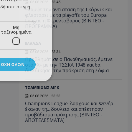
05.08.2026 - 23:45
αδήποτε στιγμή
Έκαμψε την αντίσταση της Γκόρνικ και
φλερτάρει με τα playoffs του Europa
League η Φερεντσβάρος (ΒΙΝΤΕΟ -
ΠΡΟΓΡΑΜΜΑ)
Μη
ταξινομημένα
ΕΛΛΑΔΑ
05.08.2026 - 23:34
Προβλημάτισε ο Παναθηναϊκός, έμεινε
ΔΟΧΉ ΌΛΩΝ
στο «Χ» με την ΤΣΣΚΑ 1948 και θα
διεκδικήσει την πρόκριση στη Σόφια
ΤΣΑΜΠΙΟΝΣ ΛΙΓΚ
05.08.2026 - 23:23
Champions League: Άαρχους και Φενέρ
έκαναν τη... δουλειά και απέκτησαν
προβάδισμα πρόκρισης (ΒΙΝΤΕΟ -
ΑΠΟΤΕΛΕΣΜΑΤΑ)