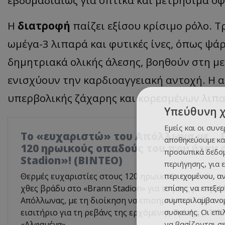
εβδομαδιαίως για οπτικά και μετρήσιμα οφ
Η
διατροφή
παίζει εξίσου κρίσιμο ρόλο. 
ωμέγα-3 λιπαρά και φυτικές ίνες, όπως ψάρ
δημητριακά ολικής άλεσης, βοηθούν στη με
ενισχύουν την καρδιοαγγειακή αντοχή. Η
υπερβολικής ζάχαρης και κορεσμένων λιπα
Υπεύθυνη 
Εμείς και οι συν
Το «ευχαριστώ» του Απόλλωνα με... 
αποθηκεύουμε κα
120 ηρωικούς οπαδούς του που ήταν 
προσωπικά δεδομ
Stadion»! (ΒΙΝΤΕΟ)
περιήγησης, για 
περιεχομένου, α
Θερμές ευχαριστίες στους 120 ηρωικούς οπαδούς το
επίσης να επεξε
χθες βράδυ στο «Brann Stadion» για το ματς με την 
συμπεριλαμβανομ
Απόλλωνας, με τη διοίκηση να επισημαίνει ότι θα τ
συσκευής. Οι επ
εισιτήριο για τη ρεβάνς της ερχόμενης Τρίτης (11/08
να βασίζονται σε
«Αλφαμέγα».