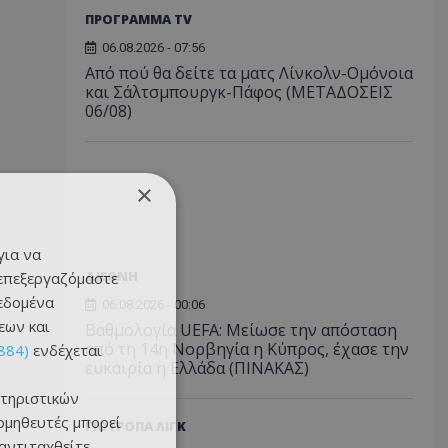
ΠΡΟΓΡΑΜΜΑ TV
06.08.2026 - 07:56
Από πού θα δείτε τα ματς Λίνκολν-Ομόνοια
και Σάλτσμπουργκ-Πάφος (ΜΕΤΑΔΟΣΕΙΣ
06/08)
×
για να
ΔΙΕΘΝΗ
 επεξεργαζόμαστε
δεδομένα
06.08.2026 - 00:06
εων και
Βαθμολογία UEFA: Μείωσε την απόσταση
από τη 14η Νορβηγία η Κύπρος, έχασε την
884)
ενδέχεται
ευκαιρία η Ελλάδα (ΠΙΝΑΚΑΣ)
τηριστικών
ομηθευτές μπορεί
ΓΙΟΥΡΟΠΑ ΛΙΓΚ
 αντιταχθείτε