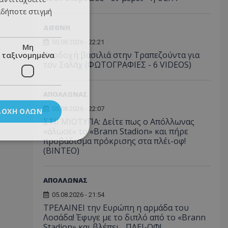
αδήποτε στιγμή
ΔΙΕΘΝΗ
05.08.2026 - 22:21
Μη
Υποδοχή βασιλιά στην Τραπεζούντα για
ταξινομημένα
τον Σαλάχ (ΦΩΤΟΓΡΑΦΙΕΣ - 6 VIDEOS)
ΑΠΟΛΛΩΝΑΣ
05.08.2026 - 22:07
ΔΟΧΉ ΌΛΩΝ
ΣΤΙΓΜΙΟΤΥΠΑ: Δείτε πως ο Απόλλωνας
«άλωσε» το «Brann Stadion» και πήρε
προβάδισμα πρόκρισης στα πλέι-οφ!
(ΒΙΝΤΕΟ)
ΑΠΟΛΛΩΝΑΣ
05.08.2026 - 21:54
ΤΡΕΛΑΙΝΕΙ την Ευρώπη η αρμάδα του
Λοσάδα! Έφυγε με το διπλό από το «Brann
Stadion» και βλέπει... ΠΛΕΙ-ΟΦ!