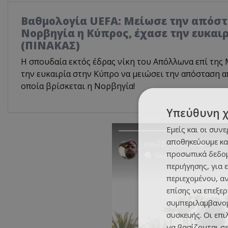
Βαθμολογία UEFA: Μείωσε την απόστ
Νορβηγία η Κύπρος, έχασε την ευκαι
(ΠΙΝΑΚΑΣ)
Η σπουδαία εκτός έδρας νίκη του Απόλλωνα επί της 
την ευκαιρία στην Κύπρο να μειώσει την απόσταση α
οποία βρίσκεται η Νορβηγία!
Υπεύθυνη 
Εμείς και οι συν
αποθηκεύουμε κα
προσωπικά δεδομ
περιήγησης, για 
περιεχομένου, α
επίσης να επεξε
συμπεριλαμβανομ
συσκευής. Οι επ
να βασίζονται σε