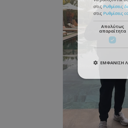
στις
Ρυθμίσεις δ
στις
Ρυθμίσεις c
Απολύτως
απαραίτητα
ΕΜΦΆΝΙΣΗ 