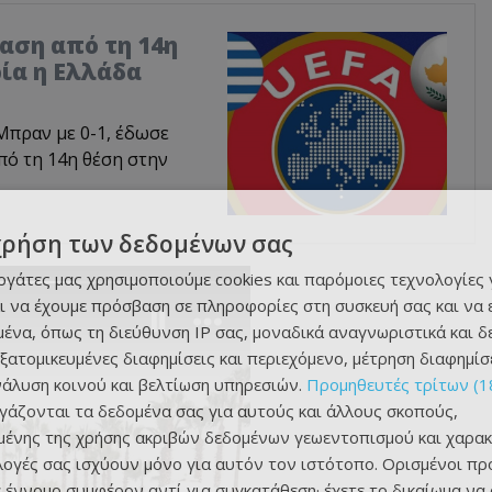
αση από τη 14η
ρία η Ελλάδα
Μπραν με 0-1, έδωσε
πό τη 14η θέση στην
χρήση των δεδομένων σας
εργάτες μας χρησιμοποιούμε cookies και παρόμοιες τεχνολογίες 
ι να έχουμε πρόσβαση σε πληροφορίες στη συσκευή σας και να
ένα, όπως τη διεύθυνση IP σας, μοναδικά αναγνωριστικά και 
εξατομικευμένες διαφημίσεις και περιεχόμενο, μέτρηση διαφημίσ
νάλυση κοινού και βελτίωση υπηρεσιών.
Προμηθευτές τρίτων (1
ργάζονται τα δεδομένα σας για αυτούς και άλλους σκοπούς,
ένης της χρήσης ακριβών δεδομένων γεωεντοπισμού και χαρακ
ιλογές σας ισχύουν μόνο για αυτόν τον ιστότοπο. Ορισμένοι πρ
 έννομο συμφέρον αντί για συγκατάθεση· έχετε το δικαίωμα να